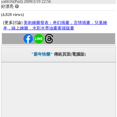
ya6616(Purl) 2009/2/19 22:56
好漂亮 😅
(4,828 views)
[更多討論]
美術繪圖發表：奇幻插畫，言情插畫，兒童繪
本，線上繪圖，水彩水墨油畫素描版畫
"新年快樂"
傳統頁面(電腦版)