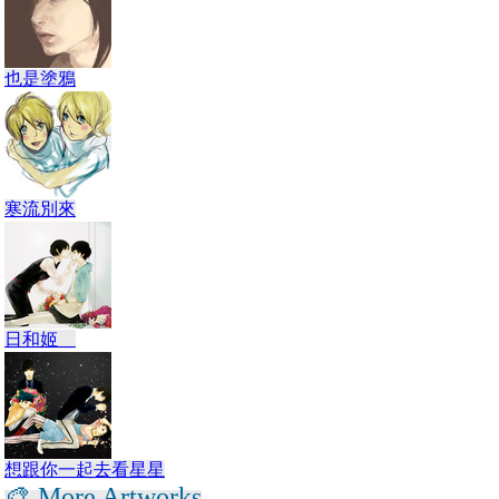
也是塗鴉
寒流別來
日和姬
想跟你一起去看星星
🎨 More Artworks