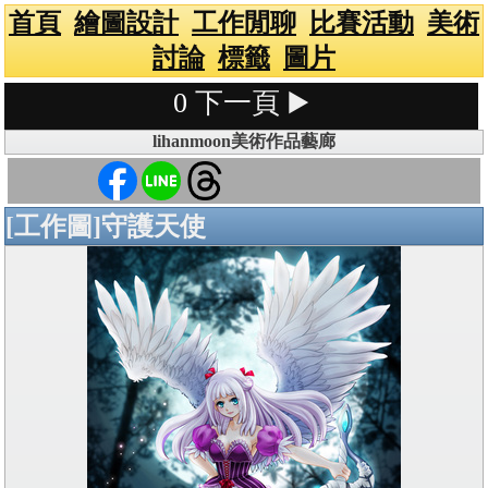
首頁
繪圖設計
工作閒聊
比賽活動
美術
討論
標籤
圖片
0
下一頁 ▶️
lihanmoon美術作品藝廊
[工作圖]守護天使