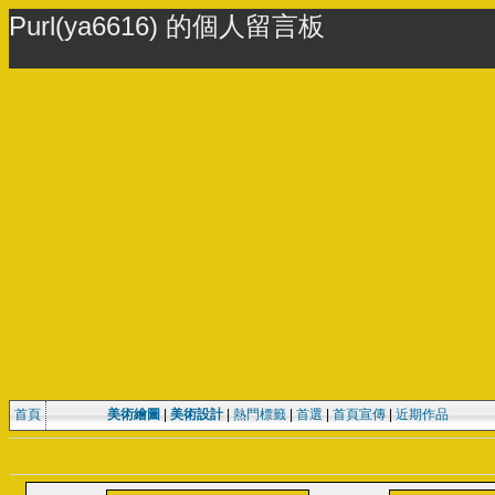
Purl(ya6616) 的個人留言板
首頁
美術繪圖
|
美術設計
|
熱門標籤
|
首選
|
首頁宣傳
|
近期作品