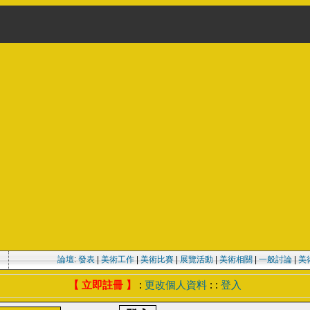
論壇
:
發表
|
美術工作
|
美術比賽
|
展覽活動
|
美術相關
|
一般討論
|
美
【 立即註冊 】
:
更改個人資料
: :
登入