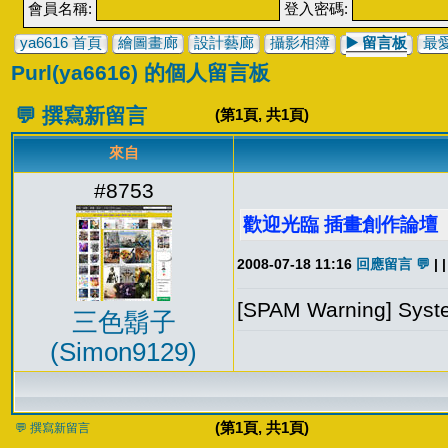
會員名稱:
登入密碼:
ya6616 首頁
繪圖畫廊
設計藝廊
攝影相簿
▶️
留言板
最
Purl(ya6616) 的個人留言板
💬 撰寫新留言
(第
1
頁, 共
1
頁)
來自
#8753
歡迎光臨 插畫創作論壇
2008-07-18 11:16
回應留言 💬
| |
[SPAM Warning] Syste
三色鬍子
(Simon9129)
(第
1
頁, 共
1
頁)
💬 撰寫新留言