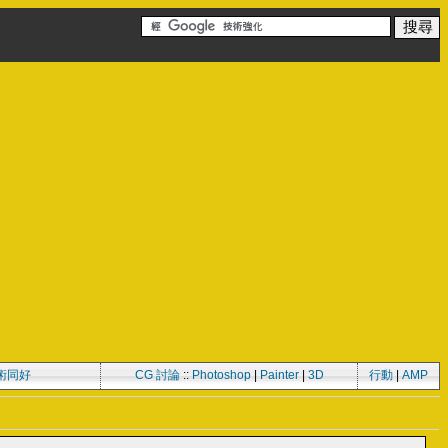
術同好
CG 討論
::
Photoshop
|
Painter
|
3D
行動
|
AMP