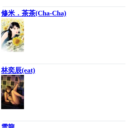
修米．茶茶(Cha-Cha)
林奕辰(eat)
雲龍