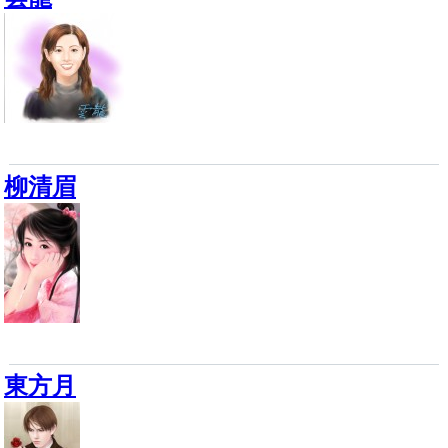
柳清眉
東方月