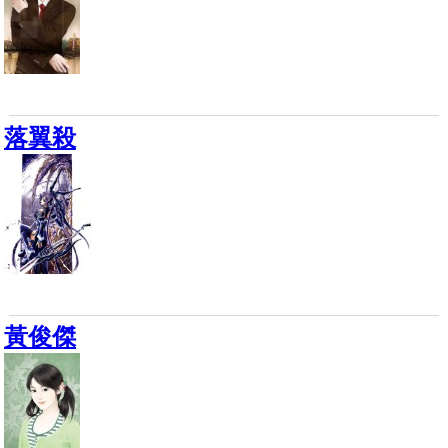
落翼殺
黃俊傑