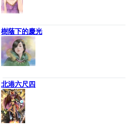
樹蔭下的慶光
北港六尺四