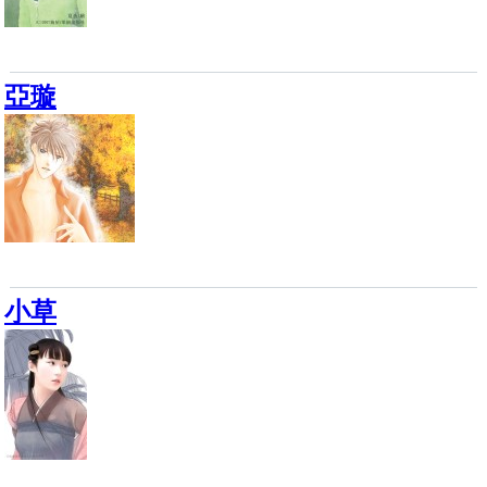
亞璇
小草