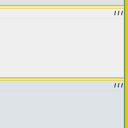
/ / /
/ / /