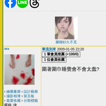
圖聊好久不見
aka
寒流別來
2009-01-05 22:20
圍著圍巾睡覺會不會太蠢?
›
繪圖畫廊
›
設計藝廊
›
攝影相簿
›
留言板
›
最愛收藏
›
分類標籤
暱稱: 律