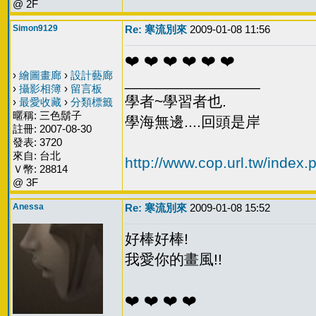
@ 2F
Simon9129
Re: 寒流別來
2009-01-08 11:56
❤️ ❤️ ❤️ ❤️ ❤️ ❤️
›
繪圖畫廊
›
設計藝廊
________________
›
攝影相簿
›
留言板
學者~學習者也.
›
最愛收藏
›
分類標籤
暱稱: 三色鬍子
學海無邊....回頭是岸
註冊: 2007-08-30
發表: 3720
來自: 台北
http://www.cop.url.tw/index.
Ｖ幣: 28814
@ 3F
Anessa
Re: 寒流別來
2009-01-08 15:52
好棒好棒!
我愛你的畫風!!
❤️ ❤️ ❤️ ❤️