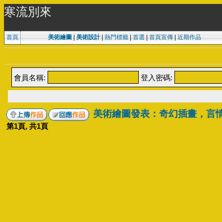
寒流別來
首頁
美術繪圖
|
美術設計
|
熱門標籤
|
首選
|
首頁宣傳
|
近期作品
會員名稱:
登入密碼:
美術繪圖發表：奇幻插畫，言
第
1
頁, 共
1
頁