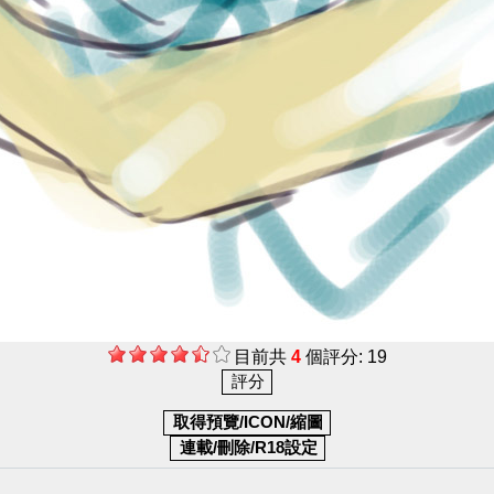
目前共
4
個評分: 19