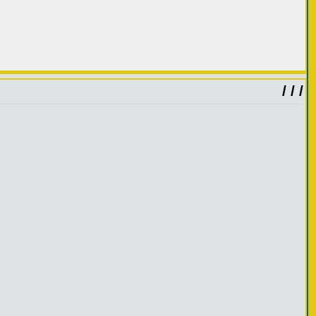
/ / /