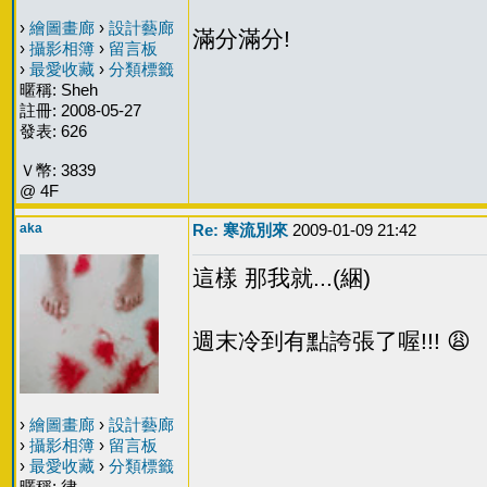
›
繪圖畫廊
›
設計藝廊
滿分滿分!
›
攝影相簿
›
留言板
›
最愛收藏
›
分類標籤
暱稱: Sheh
註冊: 2008-05-27
發表: 626
Ｖ幣: 3839
@ 4F
aka
Re: 寒流別來
2009-01-09 21:42
這樣 那我就...(綑)
週末冷到有點誇張了喔!!! 😩
›
繪圖畫廊
›
設計藝廊
›
攝影相簿
›
留言板
›
最愛收藏
›
分類標籤
暱稱: 律