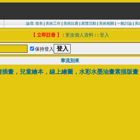
論壇
:
發表
|
美術工作
|
美術比賽
|
展覽活動
|
美術相關
|
一般討論
|
美
【 立即註冊 】
:
更改個人資料
: :
登入
保持登入
寒流別來
情插畫，兒童繪本，線上繪圖，水彩水墨油畫素描版畫