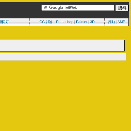
術同好
CG 討論
::
Photoshop
|
Painter
|
3D
行動
|
AMP