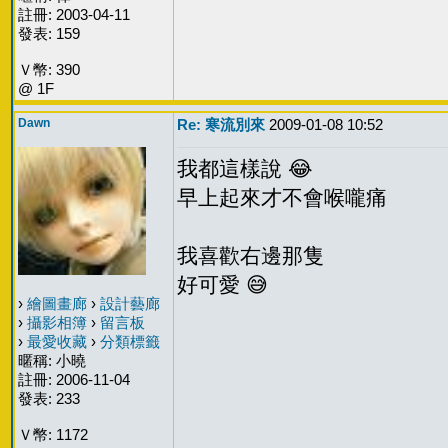
註冊: 2003-04-11
發表: 159
Ｖ幣: 390
@ 1F
Dawn
Re: 寒流別來
2009-01-08 10:52
我都這樣說 😂
早上起來才不會喉嚨痛
我喜歡右邊那隻
好可愛 😅
›
繪圖畫廊
›
設計藝廊
›
攝影相簿
›
留言板
›
最愛收藏
›
分類標籤
暱稱: 小曉
註冊: 2006-11-04
發表: 233
Ｖ幣: 1172