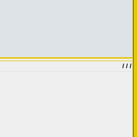
/ / /