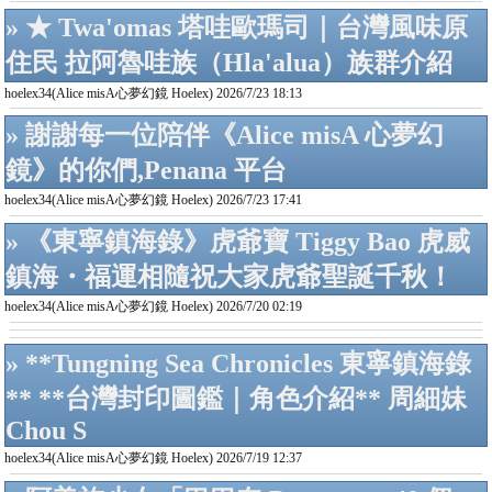
» ★ Twa'omas 塔哇歐瑪司｜台灣風味原
住民 拉阿魯哇族（Hla'alua）族群介紹
hoelex34(Alice misA心夢幻鏡 Hoelex) 2026/7/23 18:13
» 謝謝每一位陪伴《Alice misA 心夢幻
鏡》的你們,Penana 平台
hoelex34(Alice misA心夢幻鏡 Hoelex) 2026/7/23 17:41
» 《東寧鎮海錄》虎爺寶 Tiggy Bao 虎威
鎮海・福運相隨祝大家虎爺聖誕千秋！
hoelex34(Alice misA心夢幻鏡 Hoelex) 2026/7/20 02:19
» **Tungning Sea Chronicles 東寧鎮海錄
** **台灣封印圖鑑｜角色介紹** 周細妹
Chou S
hoelex34(Alice misA心夢幻鏡 Hoelex) 2026/7/19 12:37