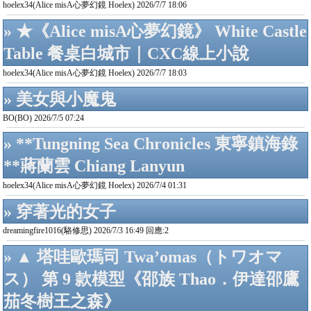
hoelex34(Alice misA心夢幻鏡 Hoelex) 2026/7/7 18:06
» ★《Alice misA心夢幻鏡》 White Castle
Table 餐桌白城市｜CXC線上小說
hoelex34(Alice misA心夢幻鏡 Hoelex) 2026/7/7 18:03
» 美女與小魔鬼
BO(BO) 2026/7/5 07:24
» **Tungning Sea Chronicles 東寧鎮海錄
**蔣蘭雲 Chiang Lanyun
hoelex34(Alice misA心夢幻鏡 Hoelex) 2026/7/4 01:31
» 穿著光的女子
dreamingfire1016(駱修思) 2026/7/3 16:49 回應:2
» ▲ 塔哇歐瑪司 Twa’omas（トワオマ
ス） 第 9 款模型《邵族 Thao．伊達邵鷹
茄冬樹王之森》