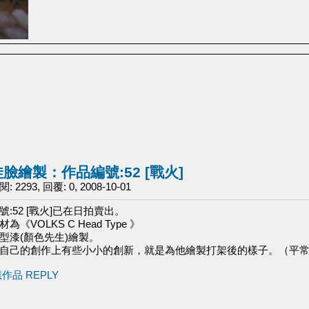
6娃臉繪製：作品編號:52 [戰火]
 2293, 回覆: 0, 2008-10-01
號:52 [戰火]已在日拍賣出。
為《VOLKS C Head Type 》
型漆(顏色先生)繪製。
自己的創作上有些小小的創新，就是為他繪製打架後的樣子。（平
應作品 REPLY