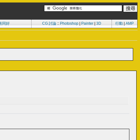
術同好
CG 討論
::
Photoshop
|
Painter
|
3D
行動
|
AMP