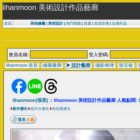
lihanmoon 美術設計作品藝廊
首頁
美術繪圖
|
美術設計
|
熱門標籤
|
首選
|
首頁宣傳
|
近期作品
會員名稱:
登入密碼:
lihanmoon 首頁
繪圖畫廊
▶️
設計藝廊
攝影相簿
留言板
lihanmoon(張英)
:: lihanmoon 美術設計作品藝廊 人氣點閱: 1
新作優先
高評分優先
高回應優先