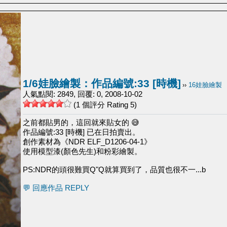
1/6娃臉繪製：作品編號:33 [時機]
››
16娃臉繪製
人氣點閱: 2849, 回覆: 0, 2008-10-02
(1 個評分 Rating 5)
之前都貼男的，這回就來貼女的 😅
作品編號:33 [時機] 已在日拍賣出。
創作素材為《NDR ELF_D1206-04-1》
使用模型漆(顏色先生)和粉彩繪製。
PS:NDR的頭很難買Q"Q就算買到了，品質也很不一...b
💬 回應作品 REPLY