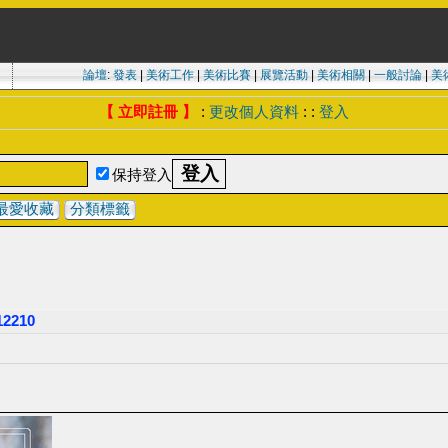
論壇
:
發表
|
美術工作
|
美術比賽
|
展覽活動
|
美術相關
|
一般討論
|
美
【 立即註冊 】
:
更改個人資料
: :
登入
保持登入
最愛收藏
分類標籤
2210