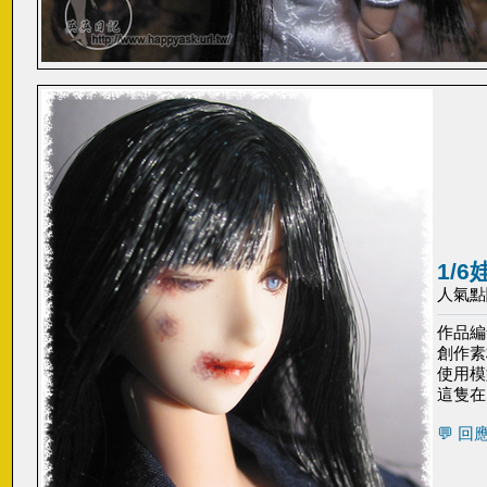
1/
人氣點閱:
作品編
創作素材
使用模
這隻在
💬 回