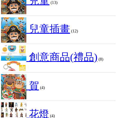
兒童
(13)
兒童插畫
(12)
創意商品(禮品)
(8)
賀
(4)
花燈
(4)