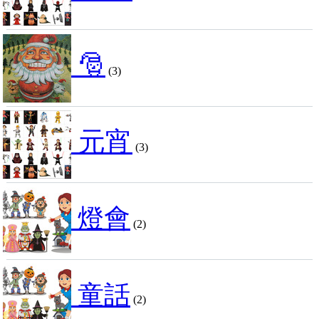
🎅
(3)
元宵
(3)
燈會
(2)
童話
(2)