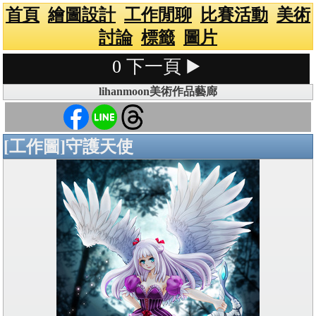
首頁
繪圖設計
工作閒聊
比賽活動
美術
討論
標籤
圖片
0
下一頁 ▶️
lihanmoon美術作品藝廊
[工作圖]守護天使