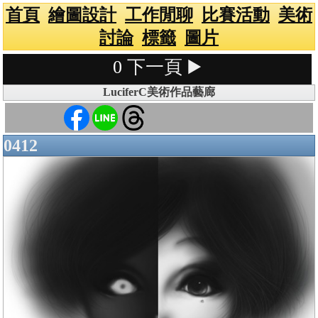
首頁
繪圖設計
工作閒聊
比賽活動
美術
討論
標籤
圖片
0
下一頁 ▶️
LuciferC美術作品藝廊
0412