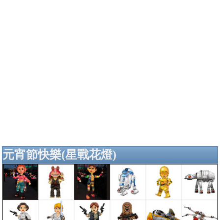
元宵節快樂(星戰花燈)