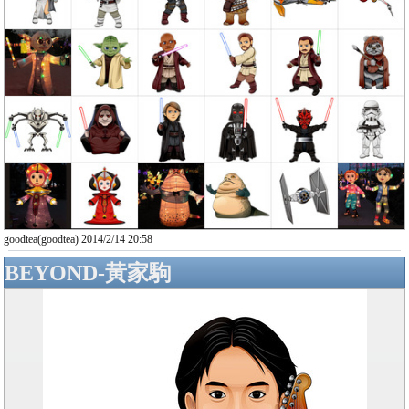
goodtea(goodtea) 2014/2/14 20:58
BEYOND-黃家駒