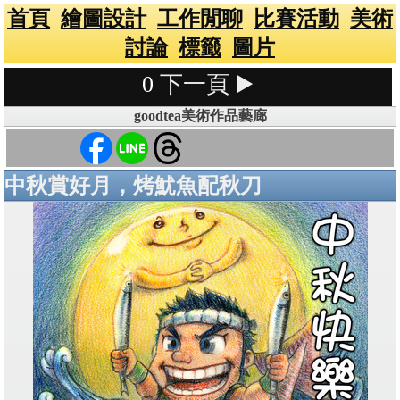
首頁
繪圖設計
工作閒聊
比賽活動
美術
討論
標籤
圖片
0
下一頁 ▶️
goodtea美術作品藝廊
中秋賞好月，烤魷魚配秋刀