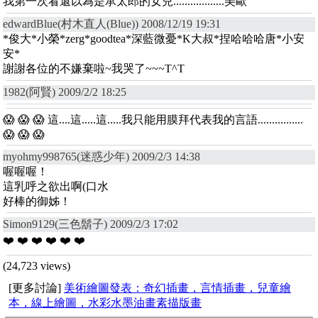
我第一次看還以為是承太郎的女兒..................美歐
edwardBlue(村木直人(Blue)) 2008/12/19 19:31
*俊大*小榮*zerg*goodtea*深藍微憂*K大叔*捏哈哈哈唐*小安
安*
謝謝各位的不嫌棄啦~我哭了~~~T^T
1982(阿賢) 2009/2/2 18:25
😱 😱 😱 這....這.....這.....我只能用膜拜代表我的言語................
😱 😱 😱
myohmy998765(迷惑少年) 2009/2/3 14:38
喔喔喔！
這乳呼之欲出啊(口水
好棒的御姊！
Simon9129(三色鬍子) 2009/2/3 17:02
❤️ ❤️ ❤️ ❤️ ❤️ ❤️
(24,723 views)
[更多討論]
美術繪圖發表：奇幻插畫，言情插畫，兒童繪
本，線上繪圖，水彩水墨油畫素描版畫