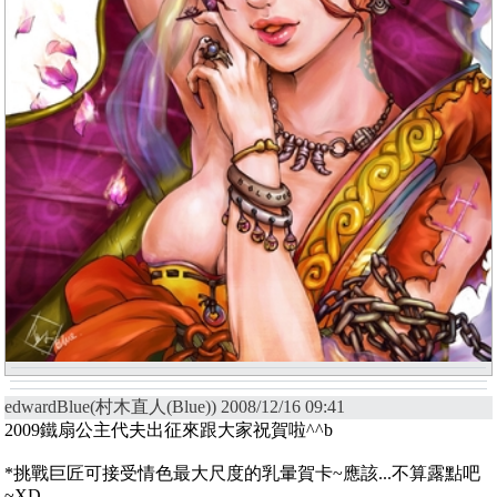
edwardBlue(村木直人(Blue)) 2008/12/16 09:41
2009鐵扇公主代夫出征來跟大家祝賀啦^^b
*挑戰巨匠可接受情色最大尺度的乳暈賀卡~應該...不算露點吧
~XD