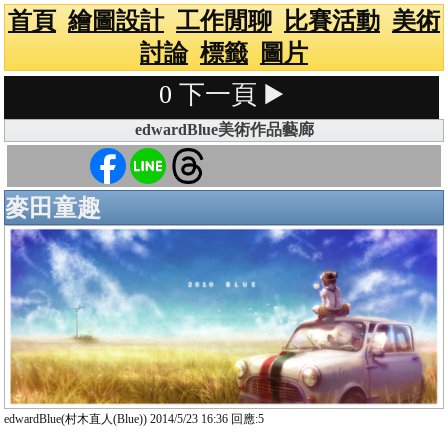
首頁
繪圖設計
工作閒聊
比賽活動
美術
討論
標籤
圖片
0
下一頁 ▶️
edwardBlue美術作品藝廊
麥田童趣
edwardBlue(村木直人(Blue)) 2014/5/23 16:36 回應:5