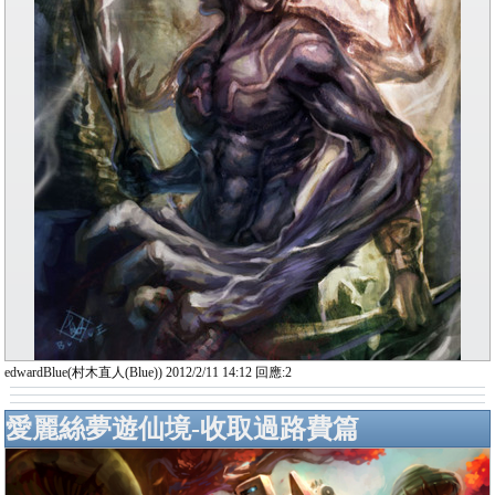
edwardBlue(村木直人(Blue)) 2012/2/11 14:12 回應:2
愛麗絲夢遊仙境-收取過路費篇