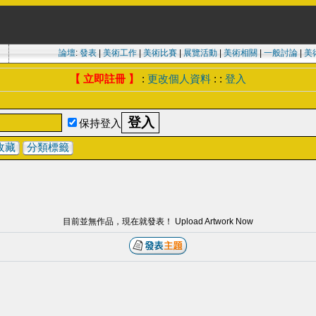
論壇
:
發表
|
美術工作
|
美術比賽
|
展覽活動
|
美術相關
|
一般討論
|
美
【 立即註冊 】
:
更改個人資料
: :
登入
保持登入
收藏
分類標籤
目前並無作品，現在就發表！ Upload Artwork Now