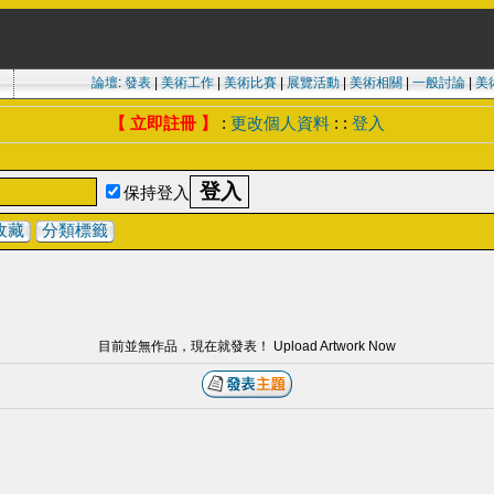
論壇
:
發表
|
美術工作
|
美術比賽
|
展覽活動
|
美術相關
|
一般討論
|
美
【 立即註冊 】
:
更改個人資料
: :
登入
保持登入
收藏
分類標籤
目前並無作品，現在就發表！ Upload Artwork Now