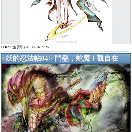
LOIZA(落翼殺) 2013/7/16 09:26
<妖的忍法帖04>-鬥蠱，蛇魔！觀自在