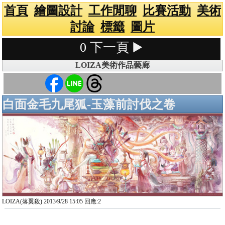
首頁
繪圖設計
工作閒聊
比賽活動
美術
討論
標籤
圖片
0
下一頁 ▶️
LOIZA美術作品藝廊
白面金毛九尾狐-玉藻前討伐之卷
LOIZA(落翼殺) 2013/9/28 15:05 回應:2