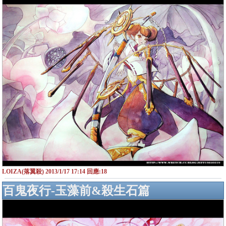
LOIZA(落翼殺) 2013/1/17 17:14 回應:18
百鬼夜行-玉藻前&殺生石篇