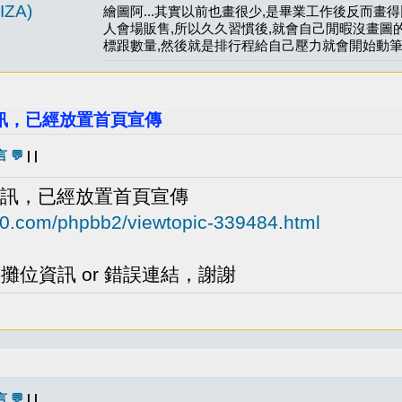
ZA)
繪圖阿...其實以前也畫很少,是畢業工作後反而畫
人會場販售,所以久久習慣後,就會自己閒暇沒畫圖
標跟數量,然後就是排行程給自己壓力就會開始動筆
動資訊，已經放置首頁宣傳
 💬
| |
動資訊，已經放置首頁宣傳
00.com/phpbb2/viewtopic-339484.html
攤位資訊 or 錯誤連結，謝謝
 💬
| |