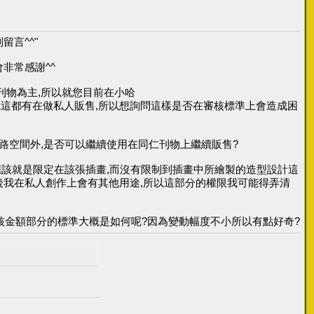
留言^^"
非常感謝^^
刊物為主,所以就您目前在小哈
我這都有在做私人販售,所以想詢問這樣是否在審核標準上會造成困
網路空間外,是否可以繼續使用在同仁刊物上繼續販售?
麼應該就是限定在該張插畫,而沒有限制到插畫中所繪製的造型設計這
後我在私人創作上會有其他用途,所以這部分的權限我可能得弄清
一下審核金額部分的標準大概是如何呢?因為變動幅度不小所以有點好奇?