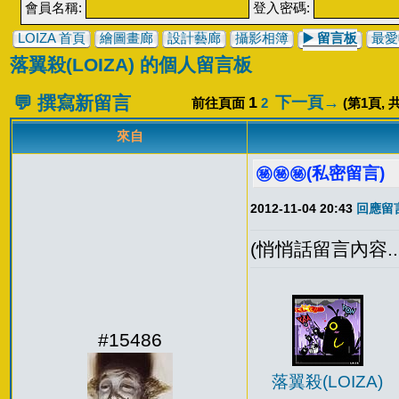
會員名稱:
登入密碼:
LOIZA 首頁
繪圖畫廊
設計藝廊
攝影相簿
▶️
留言板
最愛
落翼殺(LOIZA) 的個人留言板
💬 撰寫新留言
1
下一頁→
前往頁面
2
(第
1
頁, 
來自
㊙️㊙️㊙️(私密留言)
2012-11-04 20:43
回應留言
(悄悄話留言內容...
#15486
落翼殺(LOIZA)