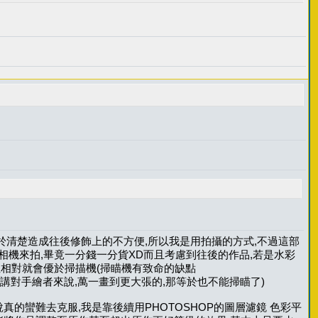
過於清楚造成往後修飾上的不方便,所以我是用拍攝的方式,不過這部
機來拍,畢竟一分錢一分貨XD而且考慮到往後的作品,若是水彩
性相對就會優於掃描機(掃瞄機有致命的缺點
老實講對手繪者來說,萬一畫到更大張的,那等於也不能掃瞄了)
真的蠻難去克服,我是靠後續用PHOTOSHOP的圖層濾鏡 色彩平