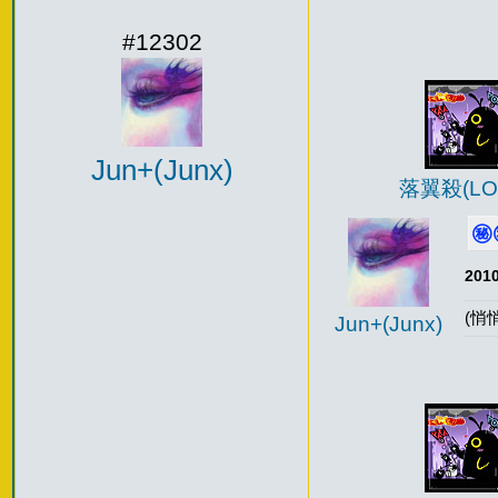
#12302
Jun+(Junx)
落翼殺(LOI
㊙️
2010
(悄
Jun+(Junx)