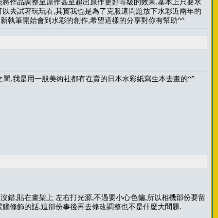
能將作品調整至原作甚至超出原作更好等級的效果,基本上只要水
可以去試著玩玩看,其實我也是為了克服這問題放下水彩近兩年的
新執筆開始會到水彩的創作,希望這樣的分享對你有幫助^^
之間,我是用一般美術社都有在賣的日本水彩紙寫生本去畫的^^
沒錯,貼在畫架上 左右打光源,不過要小心色偏,所以相機部份要留
電腦修飾的話,這部份事後再去修改調整也不是什麼大問題.