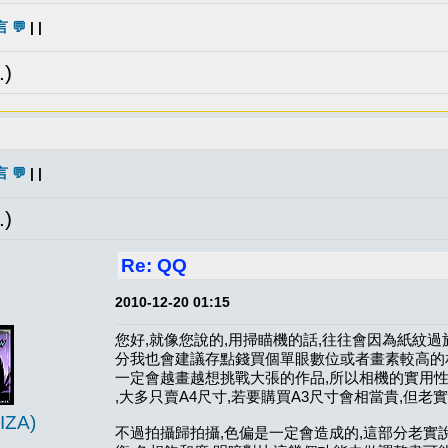
 💬
| |
)
 💬
| |
)
Re: QQ
2010-12-20 01:15
您好,就像您說的,用掃瞄機的話,往往會因為紙紋
分我也會建議存點錢買個單眼數位或者畫素較高的相
一定會越畫越想挑戰大張的作品,所以相機的實用
,大多只賣A4尺寸,若要購買A3尺寸會相當貴,但
ZA)
不過拍攝歸拍攝,色偏是一定會造成的,這部分老實說