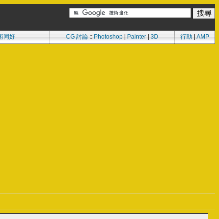
術同好
CG 討論
::
Photoshop
|
Painter
|
3D
行動
|
AMP