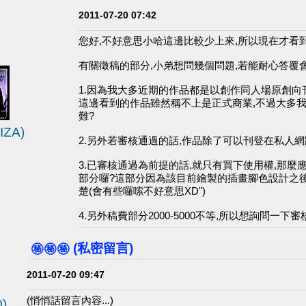
2011-07-20 07:42
您好,不好意思小哈這邊比較少上來,所以現在才看到
有關徵稿的部分,小弟想問幾個問題,若能耐心答覆會
1.因為我大多近期的作品都是以創作同人場原創向
這邊看到的作品雖然稱不上是正式商業,不過大多
難?
ZA)
2.另外若審核通過的話,作品除了可以刊登在私人
3.已審核通過為前提的話,就只有買下使用權,那
部分囉?這部分因為該目前繪製的插畫腳色設計之
楚(會有些囉嗦不好意思XD")
4.另外稿費部分2000-5000不等,所以想詢問
㊙️㊙️㊙️ (私密留言)
2011-07-20 09:47
(悄悄話留言內容...)
)