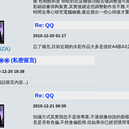
衡 色相飽和度 明暗對比這幾個功能去做調整盡可
彩細節畫得夠紮實,其實後續這些調整動作並不難,
時間去專心研究電腦繪圖,最近摸出一些心得後才重
Re: QQ
2010-12-20 01:17
忘了補充,目前近期的水彩作品大多是借於A4跟A3
ZA)
㊙️㊙️ (私密留言)
-12-20 18:38
悄話留言內容...)
Re: QQ
2010-12-21 00:55
拍攝方式其實我也不是很專業,不過就像你說的那樣
意是否有色偏,不然會偏藍唷,但如果你已經習慣用