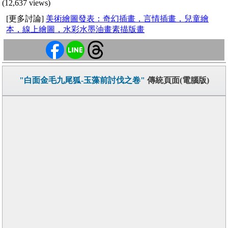
(12,637 views)
[更多討論]
美術繪圖發表：奇幻插畫，言情插畫，兒童繪
本，線上繪圖，水彩水墨油畫素描版畫
"白面金毛九尾狐-玉藻前討伐之卷"
傳統頁面(電腦版)