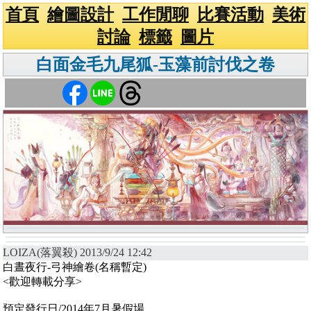
首頁
繪圖設計
工作閒聊
比賽活動
美術
討論
標籤
圖片
白面金毛九尾狐-玉藻前討伐之卷
LOIZA(落翼殺) 2013/9/24 12:42
白晝夜行-弓神繪卷(名稱暫定)
<歡迎轉載分享>
預定發行日/2014年7月暑假場