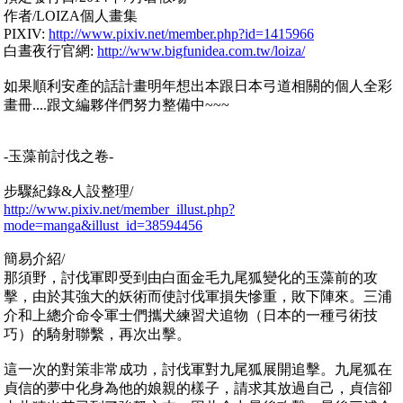
作者/LOIZA個人畫集
PIXIV:
http://www.pixiv.net/member.php?id=1415966
白晝夜行官網:
http://www.bigfunidea.com.tw/loiza/
如果順利安產的話計畫明年想出本跟日本弓道相關的個人全彩
畫冊....跟文編夥伴們努力整備中~~~
-玉藻前討伐之卷-
步驟紀錄&人設整理/
http://www.pixiv.net/member_illust.php?
mode=manga&illust_id=38594456
簡易介紹/
那須野，討伐軍即受到由白面金毛九尾狐變化的玉藻前的攻
擊，由於其強大的妖術而使討伐軍損失慘重，敗下陣來。三浦
介和上總介命令軍士們攜犬練習犬追物（日本的一種弓術技
巧）的騎射聯繫，再次出擊。
這一次的對策非常成功，討伐軍對九尾狐展開追擊。九尾狐在
貞信的夢中化身為他的娘親的樣子，請求其放過自己，貞信卻