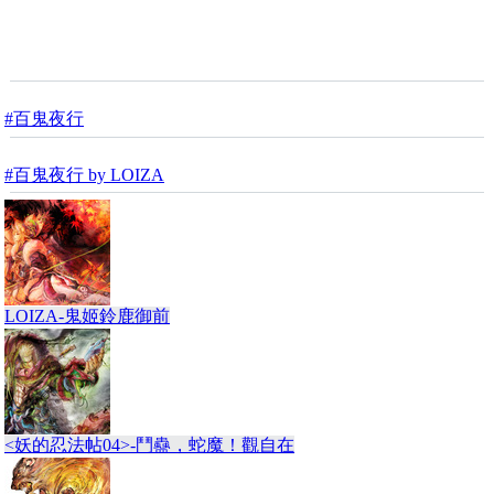
#百鬼夜行
#百鬼夜行 by LOIZA
LOIZA-鬼姬鈴鹿御前
<妖的忍法帖04>-鬥蠱，蛇魔！觀自在