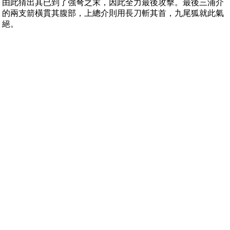
由此猜出其已到了強弩之末，因此全力最後攻擊。最後三浦介
的兩支箭橫貫其腹部，上總介則用長刀斬其首，九尾狐就此氣
絕。