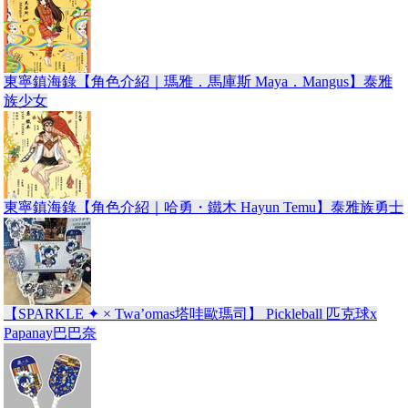
東寧鎮海錄【角色介紹｜瑪雅．馬庫斯 Maya．Mangus】泰雅
族少女
東寧鎮海錄【角色介紹｜哈勇・鐵木 Hayun Temu】泰雅族勇士
【SPARKLE ✦ × Twa’omas塔哇歐瑪司】 Pickleball 匹克球x
Papanay巴巴奈