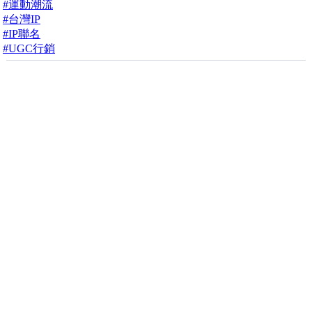
#運動潮流
#台灣IP
#IP聯名
#UGC行銷