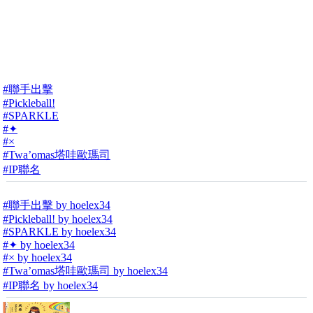
#聯手出擊
#Pickleball!
#SPARKLE
#✦
#×
#Twa’omas塔哇歐瑪司
#IP聯名
#聯手出擊 by hoelex34
#Pickleball! by hoelex34
#SPARKLE by hoelex34
#✦ by hoelex34
#× by hoelex34
#Twa’omas塔哇歐瑪司 by hoelex34
#IP聯名 by hoelex34