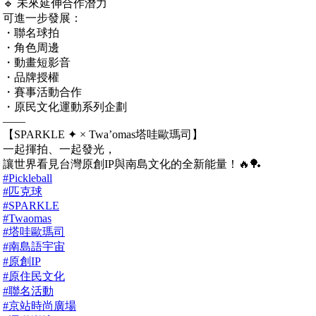
🔹 未來延伸合作潛力
可進一步發展：
・聯名球拍
・角色周邊
・動畫短影音
・品牌授權
・賽事活動合作
・原民文化運動系列企劃
——
【SPARKLE ✦ × Twa’omas塔哇歐瑪司】
一起揮拍、一起發光，
讓世界看見台灣原創IP與南島文化的全新能量！🔥🏓
#Pickleball
#匹克球
#SPARKLE
#Twaomas
#塔哇歐瑪司
#南島語宇宙
#原創IP
#原住民文化
#聯名活動
#京站時尚廣場