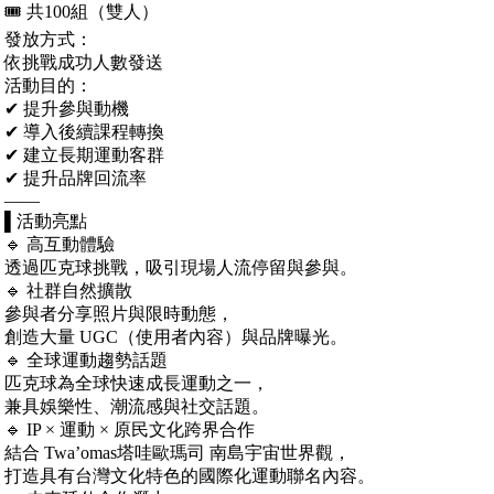
🎟️ 共100組（雙人）
發放方式：
依挑戰成功人數發送
活動目的：
✔ 提升參與動機
✔ 導入後續課程轉換
✔ 建立長期運動客群
✔ 提升品牌回流率
——
▌活動亮點
🔹 高互動體驗
透過匹克球挑戰，吸引現場人流停留與參與。
🔹 社群自然擴散
參與者分享照片與限時動態，
創造大量 UGC（使用者內容）與品牌曝光。
🔹 全球運動趨勢話題
匹克球為全球快速成長運動之一，
兼具娛樂性、潮流感與社交話題。
🔹 IP × 運動 × 原民文化跨界合作
結合 Twa’omas塔哇歐瑪司 南島宇宙世界觀，
打造具有台灣文化特色的國際化運動聯名內容。