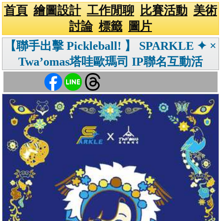
首頁
繪圖設計
工作閒聊
比賽活動
美術
討論
標籤
圖片
【聯手出擊 Pickleball! 】 SPARKLE ✦ ×
Twa’omas塔哇歐瑪司 IP聯名互動活