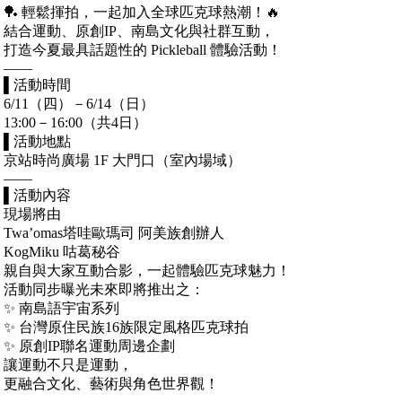
🏓 輕鬆揮拍，一起加入全球匹克球熱潮！🔥
結合運動、原創IP、南島文化與社群互動，
打造今夏最具話題性的 Pickleball 體驗活動！
——
▌活動時間
6/11（四）－6/14（日）
13:00－16:00（共4日）
▌活動地點
京站時尚廣場 1F 大門口（室內場域）
——
▌活動內容
現場將由
Twa’omas塔哇歐瑪司 阿美族創辦人
KogMiku 咕葛秘谷
親自與大家互動合影，一起體驗匹克球魅力！
活動同步曝光未來即將推出之：
✨ 南島語宇宙系列
✨ 台灣原住民族16族限定風格匹克球拍
✨ 原創IP聯名運動周邊企劃
讓運動不只是運動，
更融合文化、藝術與角色世界觀！
——