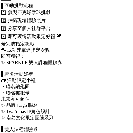
▌互動挑戰流程
1️⃣ 參與匹克球擊球挑戰
2️⃣ 拍攝現場體驗照片
3️⃣ 分享至個人社群平台
4️⃣ 即可獲得活動限定好禮 🎁
若完成指定挑戰：
🏓 成功連擊達指定次數
即可獲得：
✨ SPARKLE 雙人課程體驗券
——
▌聯名活動好禮
🎁 活動限定小禮
・聯名鑰匙圈
・聯名握把帶
未來亦可延伸：
✨ 品牌 Logo 聯名
✨ Twa’omas IP角色設計
✨ 南島文化限定圖騰系列
——
▌雙人課程體驗券