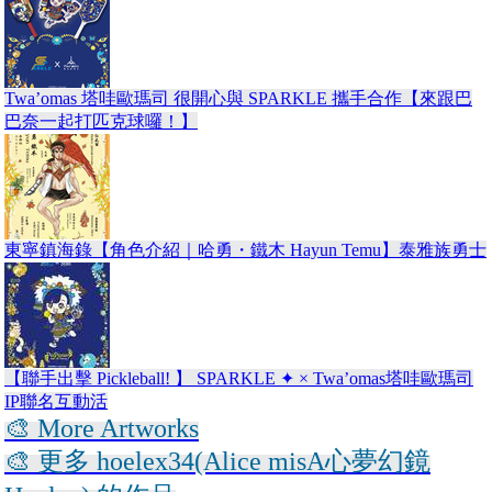
Twa’omas 塔哇歐瑪司 很開心與 SPARKLE 攜手合作【來跟巴
巴奈一起打匹克球囉！】
東寧鎮海錄【角色介紹｜哈勇・鐵木 Hayun Temu】泰雅族勇士
【聯手出擊 Pickleball! 】 SPARKLE ✦ × Twa’omas塔哇歐瑪司
IP聯名互動活
🎨 More Artworks
🎨 更多 hoelex34(Alice misA心夢幻鏡