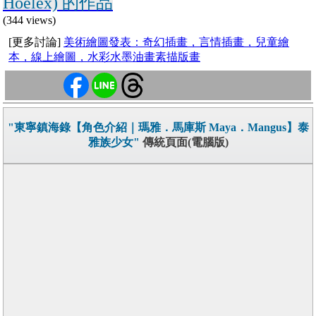
Hoelex) 的作品
(344 views)
[更多討論]
美術繪圖發表：奇幻插畫，言情插畫，兒童繪
本，線上繪圖，水彩水墨油畫素描版畫
"東寧鎮海錄【角色介紹｜瑪雅．馬庫斯 Maya．Mangus】泰
雅族少女"
傳統頁面(電腦版)