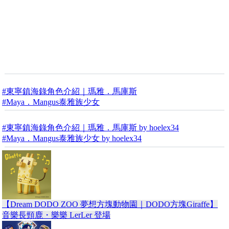
#東寧鎮海錄角色介紹｜瑪雅．馬庫斯
#Maya．Mangus泰雅族少女
#東寧鎮海錄角色介紹｜瑪雅．馬庫斯 by hoelex34
#Maya．Mangus泰雅族少女 by hoelex34
【Dream DODO ZOO 夢想方塊動物園｜DODO方塊Giraffe】
音樂長頸鹿・樂樂 LerLer 登場