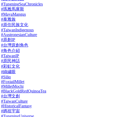
#TungningSeaChronicles
#瑪雅馬庫斯
#MayaMangus
#泰雅族
#原住民族文化
#TaiwanIndigenous
#AustronesianCulture
#原創IP
#台灣原創角色
#角色介紹
#TaiwanIP
#原民神話
#彩虹文化
#綠繡眼
#Siliq
#FoxtailMillet
#MilletMochi
#BlackGoldRedQuinoaTea
#台灣文創
#TaiwanCulture
#HistoricalFantasy
#媽祖宇宙
#TungningUniverse