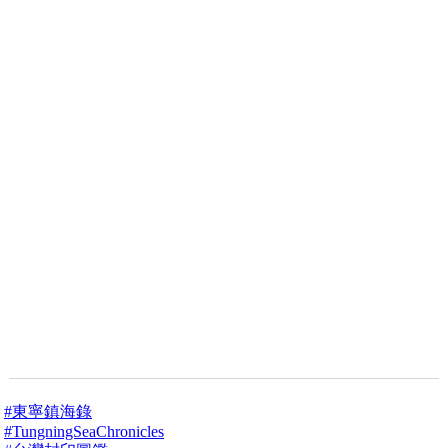
#東寧鎮海錄
#TungningSeaChronicles