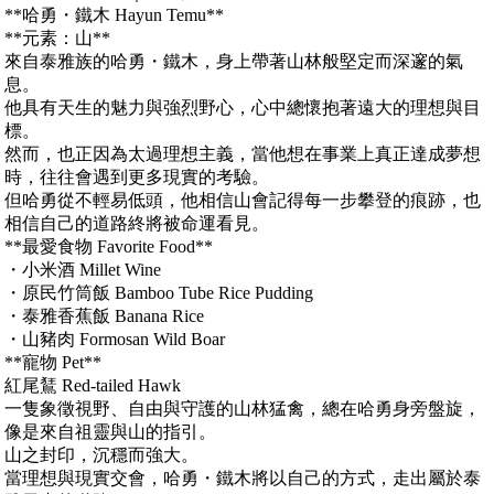
**哈勇・鐵木 Hayun Temu**
**元素：山**
來自泰雅族的哈勇・鐵木，身上帶著山林般堅定而深邃的氣
息。
他具有天生的魅力與強烈野心，心中總懷抱著遠大的理想與目
標。
然而，也正因為太過理想主義，當他想在事業上真正達成夢想
時，往往會遇到更多現實的考驗。
但哈勇從不輕易低頭，他相信山會記得每一步攀登的痕跡，也
相信自己的道路終將被命運看見。
**最愛食物 Favorite Food**
・小米酒 Millet Wine
・原民竹筒飯 Bamboo Tube Rice Pudding
・泰雅香蕉飯 Banana Rice
・山豬肉 Formosan Wild Boar
**寵物 Pet**
紅尾鵟 Red-tailed Hawk
一隻象徵視野、自由與守護的山林猛禽，總在哈勇身旁盤旋，
像是來自祖靈與山的指引。
山之封印，沉穩而強大。
當理想與現實交會，哈勇・鐵木將以自己的方式，走出屬於泰