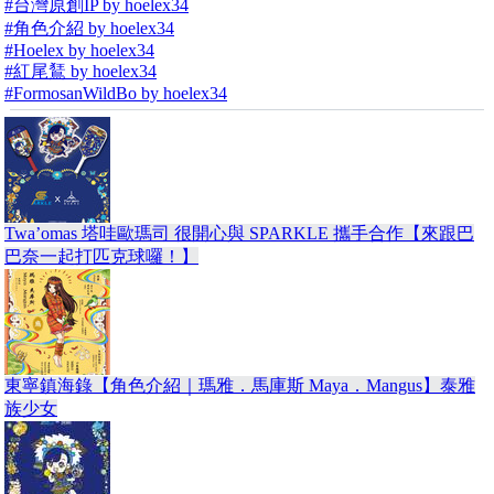
#台灣原創IP by hoelex34
#角色介紹 by hoelex34
#Hoelex by hoelex34
#紅尾鵟 by hoelex34
#FormosanWildBo by hoelex34
Twa’omas 塔哇歐瑪司 很開心與 SPARKLE 攜手合作【來跟巴
巴奈一起打匹克球囉！】
東寧鎮海錄【角色介紹｜瑪雅．馬庫斯 Maya．Mangus】泰雅
族少女