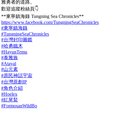
雅勇者的道路。
歡迎追蹤粉絲頁👇
**東寧鎮海錄 Tungning Sea Chronicles**
https://www.facebook.com/TungningSeaChronicles
#東寧鎮海錄
#TungningSeaChronicles
#台灣封印圖鑑
#哈勇鐵木
#HayunTemu
#泰雅族
#Atayal
#山元素
#原民神話宇宙
#台灣原創IP
#角色介紹
#Hoelex
#紅尾鵟
#FormosanWildBo