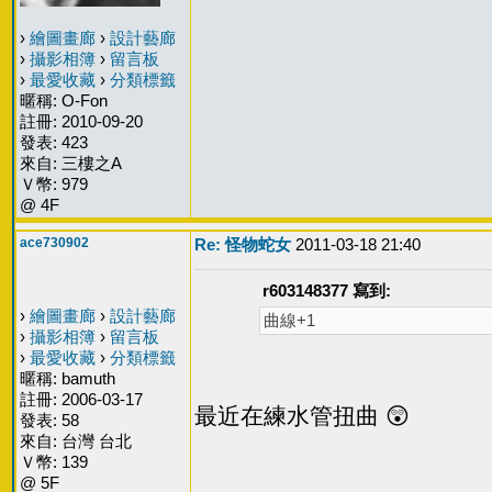
›
繪圖畫廊
›
設計藝廊
›
攝影相簿
›
留言板
›
最愛收藏
›
分類標籤
暱稱: O-Fon
註冊: 2010-09-20
發表: 423
來自: 三樓之A
Ｖ幣: 979
@ 4F
ace730902
Re: 怪物蛇女
2011-03-18 21:40
r603148377 寫到:
›
繪圖畫廊
›
設計藝廊
曲線+1
›
攝影相簿
›
留言板
›
最愛收藏
›
分類標籤
暱稱: bamuth
註冊: 2006-03-17
最近在練水管扭曲 😲
發表: 58
來自: 台灣 台北
Ｖ幣: 139
@ 5F