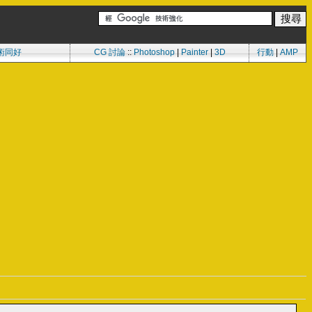
術同好
CG 討論
::
Photoshop
|
Painter
|
3D
行動
|
AMP