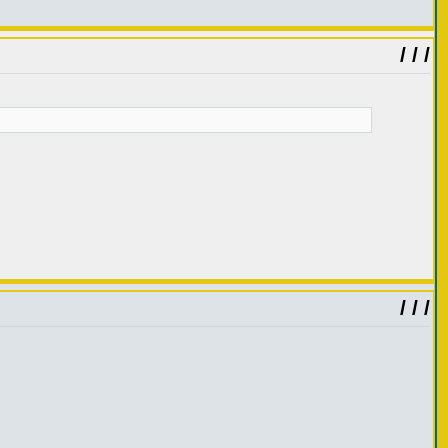
/ / /
/ / /