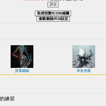
質量鋼鐵
章魚堡蘿
右的練習