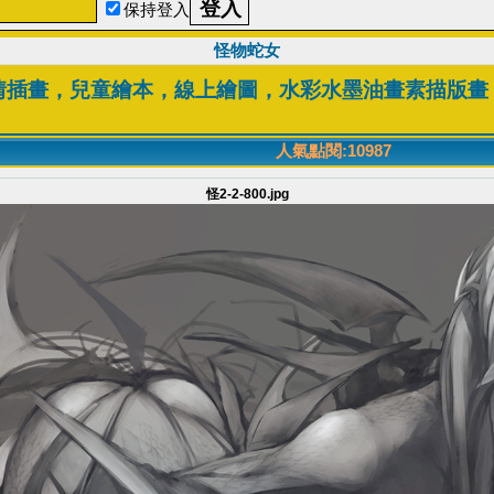
保持登入
怪物蛇女
情插畫，兒童繪本，線上繪圖，水彩水墨油畫素描版畫
人氣點閱:10987
怪2-2-800.jpg