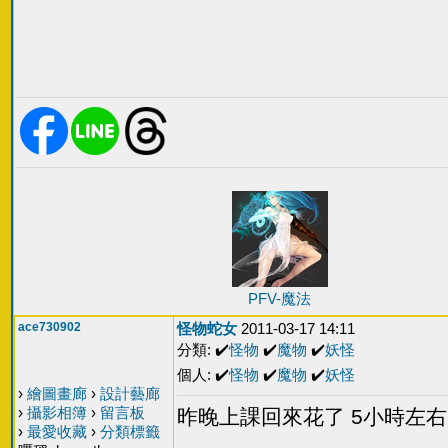
PFV-魔法
ace730902
怪物蛇女
2011-03-17 14:11
分類: ✔️
怪物
✔️
魔物
✔️
妖怪
個人: ✔️
怪物
✔️
魔物
✔️
妖怪
›
繪圖畫廊
›
設計藝廊
›
攝影相簿
›
留言板
昨晚上課回來花了 5小時左
›
最愛收藏
›
分類標籤