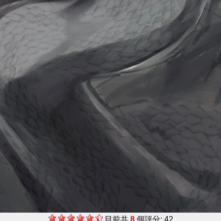
目前共
8
個評分: 42