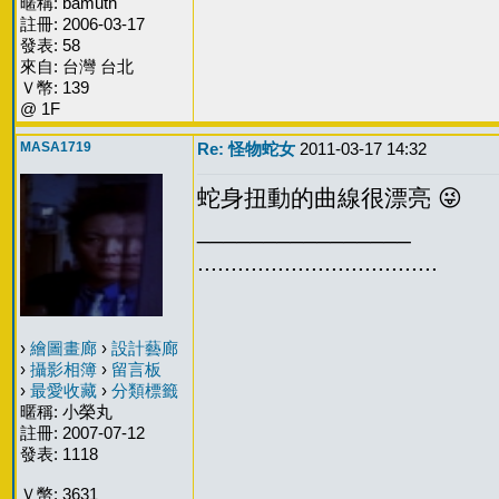
暱稱: bamuth
註冊: 2006-03-17
發表: 58
來自: 台灣 台北
Ｖ幣: 139
@ 1F
MASA1719
Re: 怪物蛇女
2011-03-17 14:32
蛇身扭動的曲線很漂亮 😜
________________
....................................
›
繪圖畫廊
›
設計藝廊
›
攝影相簿
›
留言板
›
最愛收藏
›
分類標籤
暱稱: 小榮丸
註冊: 2007-07-12
發表: 1118
Ｖ幣: 3631