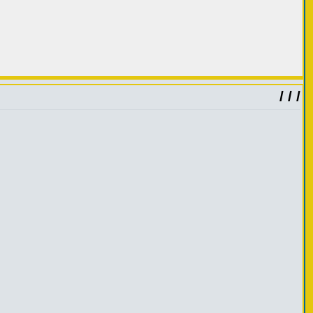
/ / /