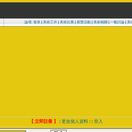
論壇
:
發表
|
美術工作
|
美術比賽
|
展覽活動
|
美術相關
|
一般討論
|
美
【 立即註冊 】
:
更改個人資料
: :
登入