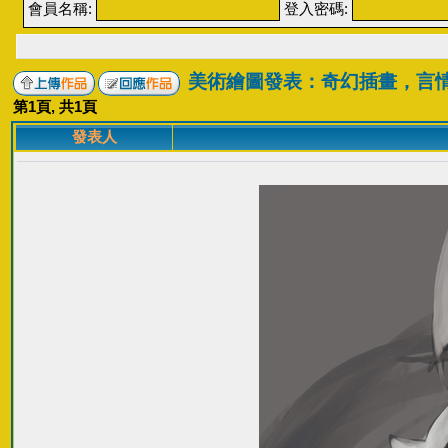
會員名稱:
登入密碼:
美術繪圖發表：奇幻插畫，言
第
1
頁, 共
1
頁
發表人