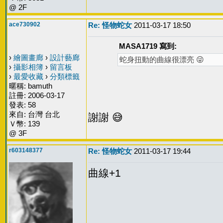
@ 2F
ace730902
Re: 怪物蛇女
2011-03-17 18:50
MASA1719 寫到:
›
繪圖畫廊
›
設計藝廊
蛇身扭動的曲線很漂亮 😜
›
攝影相簿
›
留言板
›
最愛收藏
›
分類標籤
暱稱: bamuth
註冊: 2006-03-17
發表: 58
來自: 台灣 台北
謝謝 😅
Ｖ幣: 139
@ 3F
r603148377
Re: 怪物蛇女
2011-03-17 19:44
曲線+1