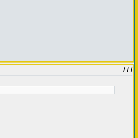
/ / /