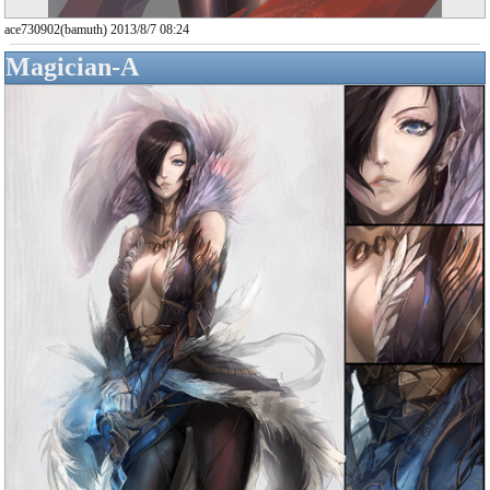
ace730902(bamuth) 2013/8/7 08:24
Magician-A