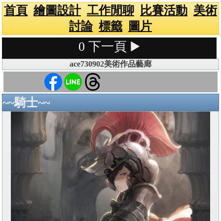
首頁
繪圖設計
工作閒聊
比賽活動
美術
討論
標籤
圖片
0
下一頁 ▶️
ace730902美術作品藝廊
~~騎士~~