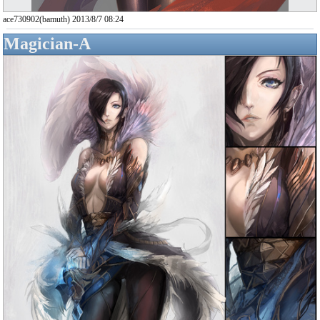
ace730902(bamuth) 2013/8/7 08:24
Magician-A