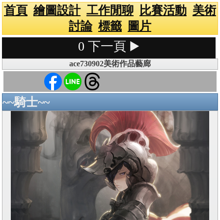
首頁
繪圖設計
工作閒聊
比賽活動
美術
討論
標籤
圖片
0
下一頁 ▶️
ace730902美術作品藝廊
~~騎士~~