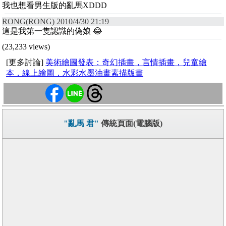
我也想看男生版的亂馬XDDD
RONG(RONG) 2010/4/30 21:19
這是我第一隻認識的偽娘 😂
(23,233 views)
[更多討論]
美術繪圖發表：奇幻插畫，言情插畫，兒童繪
本，線上繪圖，水彩水墨油畫素描版畫
"亂馬 君"
傳統頁面(電腦版)