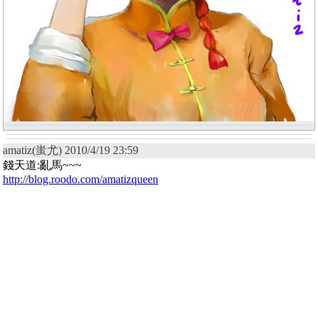
amatiz(蚩尤) 2010/4/19 23:59
錢天道:亂馬~~~
http://blog.roodo.com/amatizqueen