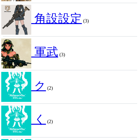
角設設定
(3)
軍武
(3)
ク
(2)
く
(2)