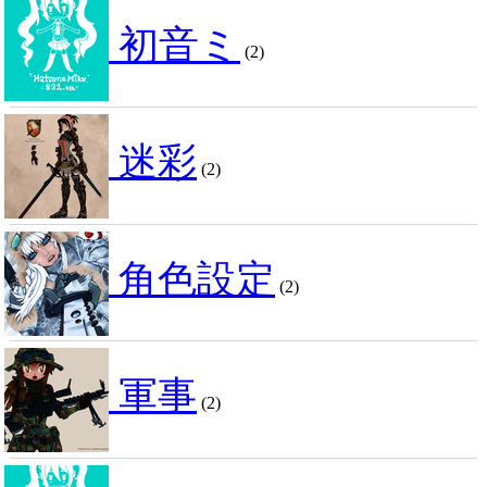
初音ミ
(2)
迷彩
(2)
角色設定
(2)
軍事
(2)