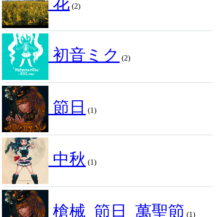
花
(2)
初音ミク
(2)
節日
(1)
中秋
(1)
槍械_節日_萬聖節
(1)