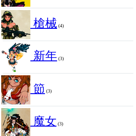
槍械
(4)
新年
(3)
節
(3)
魔女
(3)