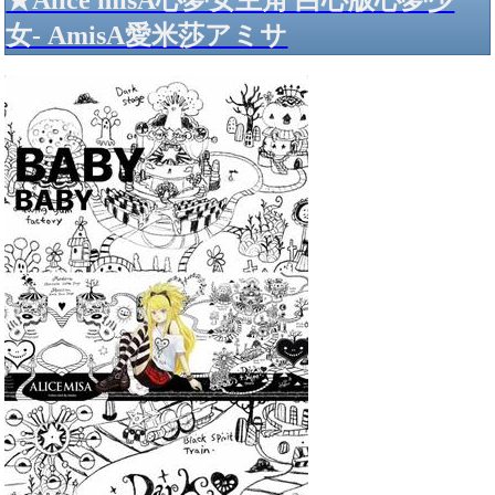
★Alice misA心夢女主角 白心版心夢少
女- AmisA愛米莎アミサ