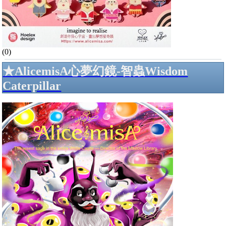
(0)
★AlicemisA心夢幻鏡-智蟲Wisdom
Caterpillar