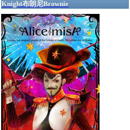
Knight布朗尼Brownie