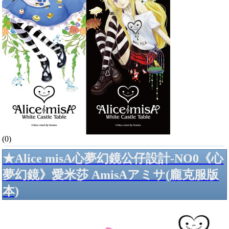
(0)
★Alice misA心夢幻鏡公仔設計-NO0《心
夢幻鏡》愛米莎 AmisAアミサ(龐克服版
本)