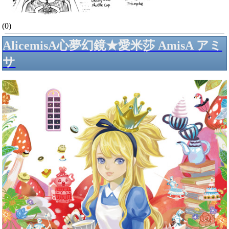
(0)
AlicemisA心夢幻鏡★愛米莎 AmisA アミ
サ