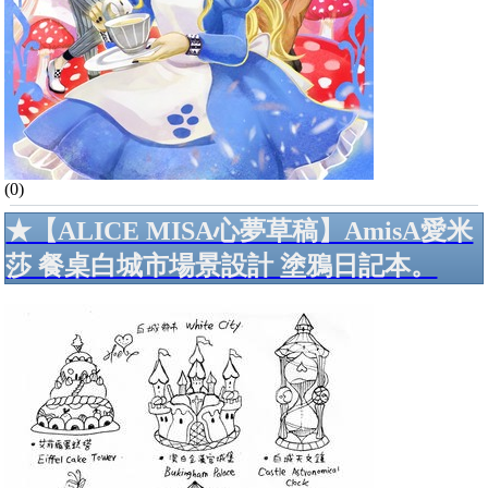
(0)
★【ALICE MISA心夢草稿】AmisA愛米
莎 餐桌白城市場景設計 塗鴉日記本。