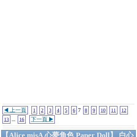
◀️ 上一頁
7
1
2
3
4
5
6
8
9
10
11
12
下一頁 ▶️
13
...
16
【Alice misA 心夢角色 Paper Doll】 白心