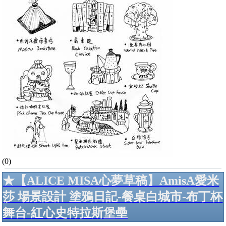
(0)
★【ALICE MISA心夢草稿】AmisA愛米
莎 場景設計 塗鴉日記-餐桌白城市-布丁杯
舞台-紅心史特拉斯堡壘