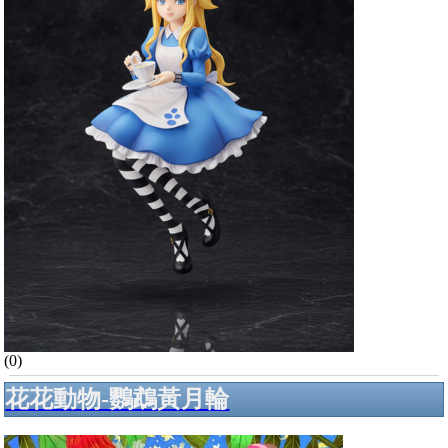
(0)
花花動物-鸚鵡黃月輪