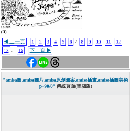
(0)
◀️ 上一頁
7
1
2
3
4
5
6
8
9
10
11
12
下一頁 ▶️
13
...
16
"amisa圖,amisa圖片,amisa原創圖案,amisa插畫,amisa插圖美術
p=90/0"
傳統頁面(電腦版)