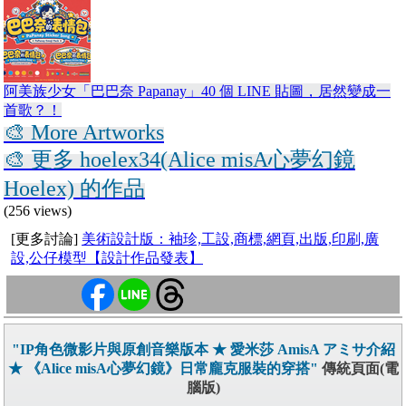
阿美族少女「巴巴奈 Papanay」40 個 LINE 貼圖，居然變成一
首歌？！
🎨 More Artworks
🎨 更多 hoelex34(Alice misA心夢幻鏡
Hoelex) 的作品
(256 views)
[更多討論]
美術設計版：袖珍,工設,商標,網頁,出版,印刷,廣
設,公仔模型【設計作品發表】
"IP角色微影片與原創音樂版本 ★ 愛米莎 AmisA アミサ介紹
★ 《Alice misA心夢幻鏡》日常龐克服裝的穿搭"
傳統頁面(電
腦版)