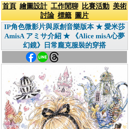
首頁
繪圖設計
工作閒聊
比賽活動
美術
討論
標籤
圖片
IP角色微影片與原創音樂版本 ★ 愛米莎
AmisA アミサ介紹 ★ 《Alice misA心夢
幻鏡》日常龐克服裝的穿搭