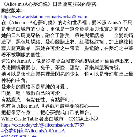
《Alice misA心夢幻鏡》日常龐克服裝的穿搭
動態版本>
https://www.artstation.com/artwork/o0Oxam
在《Alice misA心夢幻鏡》的奇幻世界裡，愛米莎 AmisA 不只
是走進白城市的少女，更像是一道介於夢境與現實之間的光。
她的日常龐克穿搭，融合了甜美、叛逆與童話感——金髮刺蝟
造型、黑色蝴蝶結、愛心圖騰上衣、紅黑格紋裙，加上條紋袖
套與龐克飾品，讓她在可愛之中帶著一點危險，在夢幻之中藏
著不被馴服的個性。
這次的 AmisA，像是從餐桌白城市的甜點城堡裡偷偷跑出來，
身邊圍繞著愛心、兔子、茶壺、甜點、音樂與塗鴉符號。
她可以是夜晚音樂祭裡最閃亮的少女，也可以是奇幻餐桌上最
神秘的主角。
愛米莎的風格不是單純的可愛，
而是一種「我做自己的可愛」。
有點龐克、有點任性、有點夢幻，
也有著 Alice misA 世界觀裡最重要的核心——
把想像穿在身上，把心夢變成自己的舞台。
White Castle Table 餐桌白城市｜CXC線上小說
https://cxc.today/zh/@alicemisa/work/7767
#心夢幻鏡
#AlicemisA
#AmisA