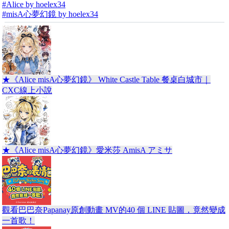
#Alice by hoelex34
#misA心夢幻鏡 by hoelex34
★《Alice misA心夢幻鏡》 White Castle Table 餐桌白城市｜
CXC線上小說
★《Alice misA心夢幻鏡》愛米莎 AmisA アミサ
觀看巴巴奈Papanay原創動畫 MV的40 個 LINE 貼圖，竟然變成
一首歌！