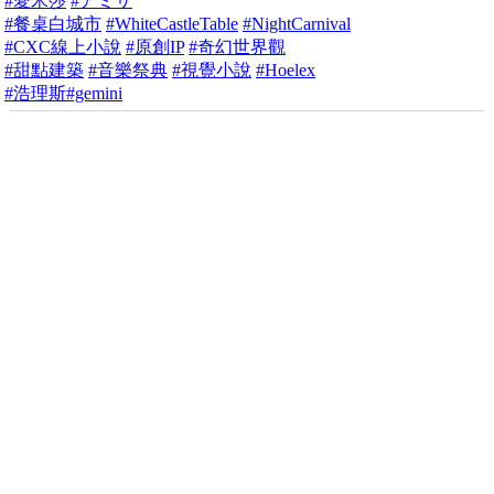
#愛米莎
#アミサ
#餐桌白城市
#WhiteCastleTable
#NightCarnival
#CXC線上小說
#原創IP
#奇幻世界觀
#甜點建築
#音樂祭典
#視覺小說
#Hoelex
#浩理斯
#gemini