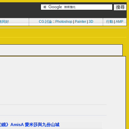
術同好
CG 討論
::
Photoshop
|
Painter
|
3D
行動
|
AMP
心夢幻鏡》AmisA 愛米莎與九份山城