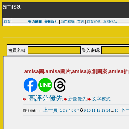
amisa
首頁
美術繪圖
|
美術設計
|
熱門標籤
|
首選
|
首頁宣傳
|
近期作品
會員名稱:
登入密碼:
amisa圖,amisa圖片,amisa原創圖案,amisa
高評分優先
新圖優先
文字模式
←上一頁
8
下
前往頁面
1
2
3
4
5
6
7
9
10
11
12
13
14
...
16