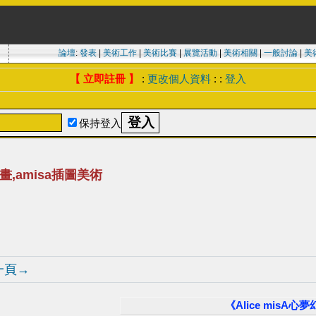
論壇
:
發表
|
美術工作
|
美術比賽
|
展覽活動
|
美術相關
|
一般討論
|
美
【 立即註冊 】
:
更改個人資料
: :
登入
保持登入
插畫,amisa插圖美術
一頁→
《Alice misA