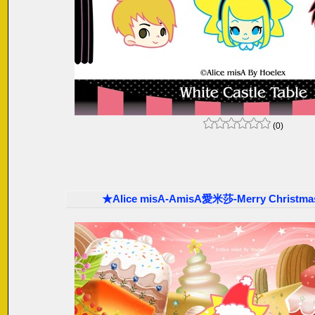
(0)
★Alice misA-AmisA愛米莎-Merry Chris