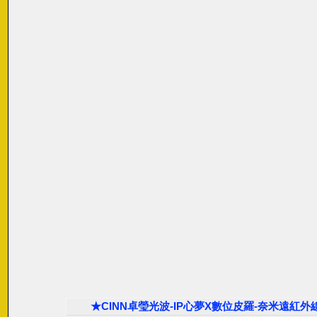
★CINN卓瑩光波-IP心夢X數位皮羅-奈米遠紅外線-★