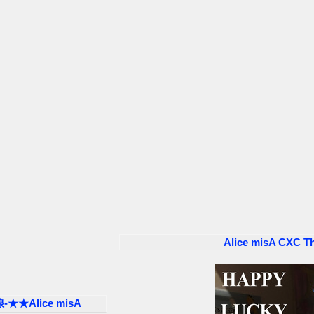
Alice misA CXC The
★Alice misA