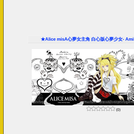
★Alice misA心夢女主角 白心版心夢少女- A
(0)