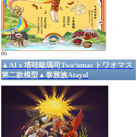
(0)
▲AI x 塔哇歐瑪司Twa‘omas トワオマス
第二款模型▲泰雅族Atayal