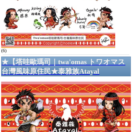
(6)
★【塔哇歐瑪司｜twa'omas トワオマス
台灣風味原住民★泰雅族Atayal