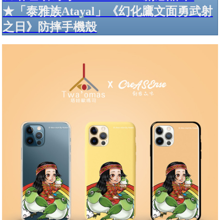
★「泰雅族Atayal」《幻化鷹文面勇武射
之日》防摔手機殼