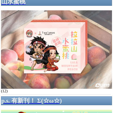
山水蜜桃
(12)
p.s. 有新刊！ Σ(☆ω☆)