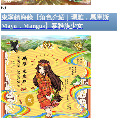
(0)
東寧鎮海錄【角色介紹｜瑪雅．馬庫斯
Maya．Mangus】泰雅族少女