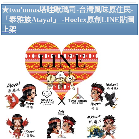
★twa'omas塔哇歐瑪司-台灣風味原住民-
「泰雅族Atayal」 -Hoelex原創LINE貼圖
上架