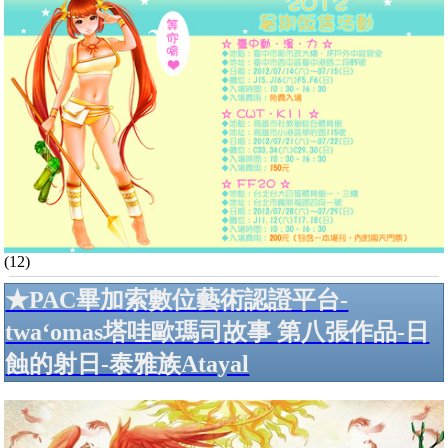
(12)
★PAC畢加索數位藝術認證平台-
twa‘omas塔哇歐瑪司故事 第八張作品-日
蝕的射日-泰雅族Atayal