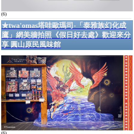
(6)
★twa'omas塔哇歐瑪司-「泰雅族幻化成
鷹」網美牆拍照《假日好去處》歡迎來分
享 圓山原民風味館
(6)