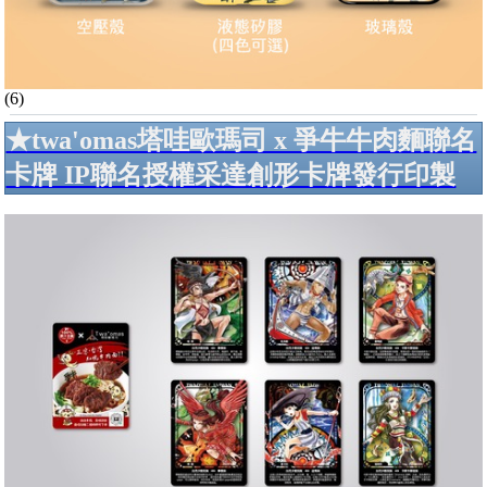
(6)
★twa'omas塔哇歐瑪司 x 爭牛牛肉麵聯名
卡牌 IP聯名授權采達創形卡牌發行印製