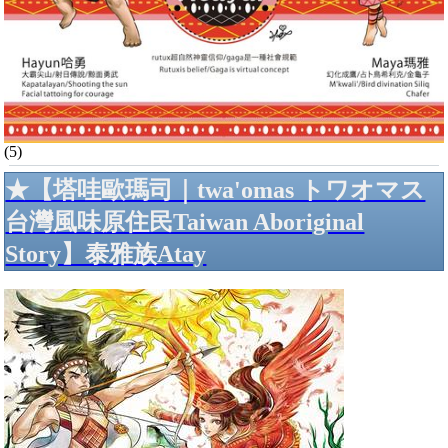
(5)
★【塔哇歐瑪司｜twa'omas トワオマス
台灣風味原住民Taiwan Aboriginal
Story】泰雅族Atay