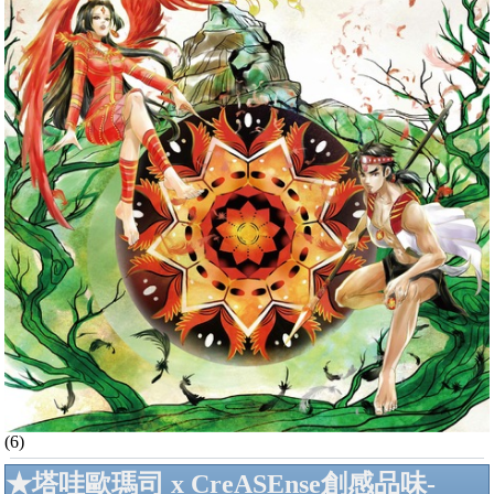
(6)
★塔哇歐瑪司 x CreASEnse創感品味-