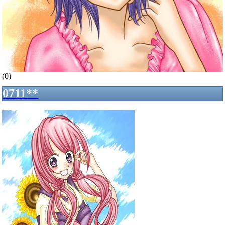
(0)
0711**