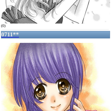
(0)
0711**