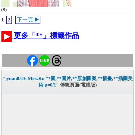
(8)
1
下一頁 ▶️
2
更多「**」標籤作品
"jyuan0516 Miss.Ku **圖,**圖片,**原創圖案,**插畫,**插圖美
術 p=0/1"
傳統頁面(電腦版)