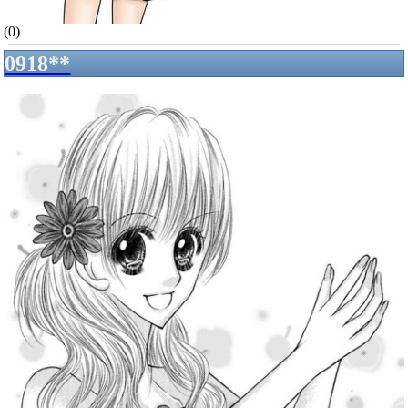
(0)
0918**