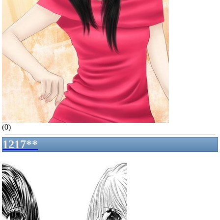
(0)
1217**