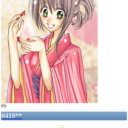
(6)
0419**