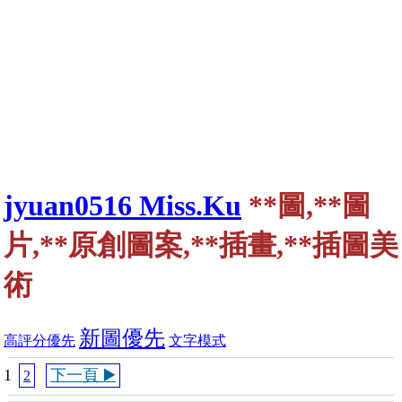
jyuan0516 Miss.Ku
**圖,**圖
片,**原創圖案,**插畫,**插圖美
術
新圖優先
高評分優先
文字模式
1
下一頁 ▶️
2