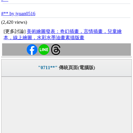
#** by jyuan0516
(2,420 views)
[更多討論]
美術繪圖發表：奇幻插畫，言情插畫，兒童繪
本，線上繪圖，水彩水墨油畫素描版畫
"0711**"
傳統頁面(電腦版)