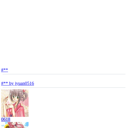
#**
#** by jyuan0516
0618