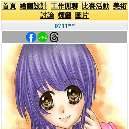
首頁
繪圖設計
工作閒聊
比賽活動
美術
討論
標籤
圖片
0711**