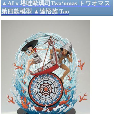
▲AI x 塔哇歐瑪司Twa‘omas トワオマス
第四款模型 ▲達悟族 Tao