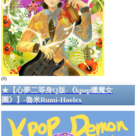
(0)
★【心夢二等身Q版-《kpop獵魔女
團》】-魯米Rumi-Hoelex