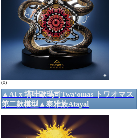
(0)
▲AI x 塔哇歐瑪司Twa‘omas トワオマス
第二款模型▲泰雅族Atayal