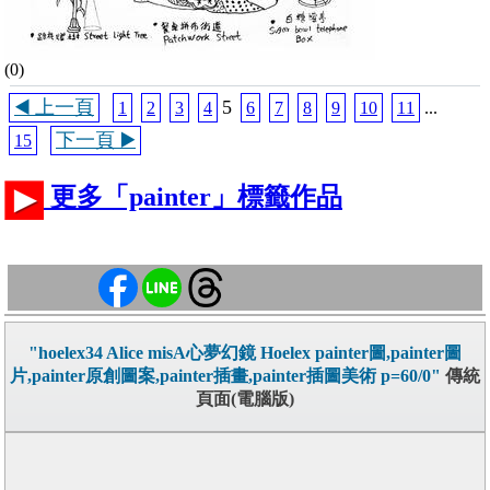
(0)
◀️ 上一頁
5
1
2
3
4
6
7
8
9
10
11
...
下一頁 ▶️
15
更多「painter」標籤作品
"hoelex34 Alice misA心夢幻鏡 Hoelex painter圖,painter圖
片,painter原創圖案,painter插畫,painter插圖美術 p=60/0"
傳統
頁面(電腦版)