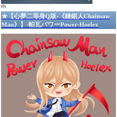
(0)
★【心夢二等身Q版-《鏈鋸人Chainsaw
Man》】-帕瓦パワーPower-Hoelex