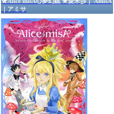
★Alice misA心夢幻鏡 ★愛米莎｜ AmisA
｜アミサ