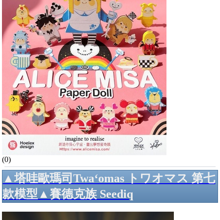
(0)
▲塔哇歐瑪司Twa‘omas トワオマス 第七
款模型▲賽德克族 Seediq