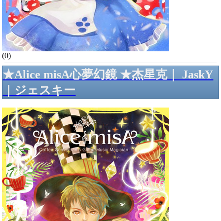
(0)
★Alice misA心夢幻鏡 ★杰星克｜ JaskY
｜ジェスキー