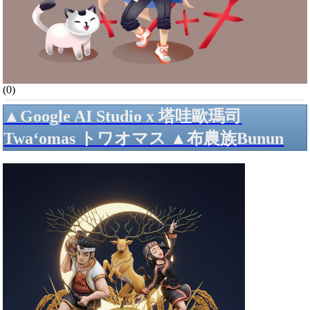
(0)
▲Google AI Studio x 塔哇歐瑪司
Twa‘omas トワオマス ▲布農族Bunun