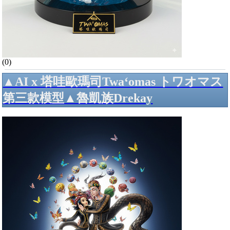
(0)
▲AI x 塔哇歐瑪司Twa‘omas トワオマス
第三款模型▲魯凱族Drekay