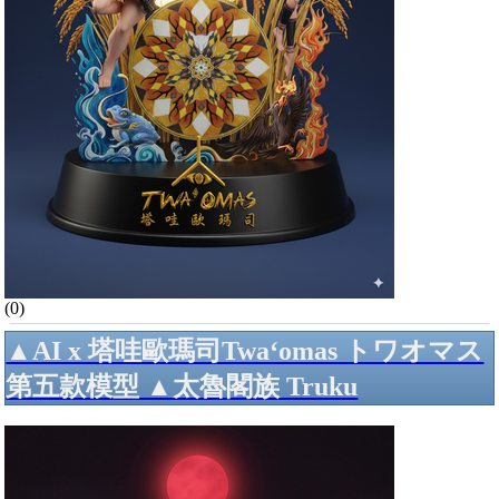
(0)
▲AI x 塔哇歐瑪司Twa‘omas トワオマス
第五款模型 ▲太魯閣族 Truku