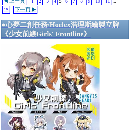
◀️ 上一頁
5
1
2
3
4
6
7
8
9
10
11
...
下一頁 ▶️
15
●心夢二創任務/Hoelex浩理斯繪製立牌
《少女前線Girls' Frontline》