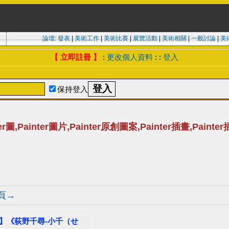
論壇
:
發表
|
美術工作
|
美術比賽
|
展覽活動
|
美術相關
|
一般討論
|
美
【 立即註冊 】
:
更改個人資料
: :
登入
保持登入
er圖,Painter圖片,Painter原創圖案,Painter插畫,Paint
頁→
y》】《荻野千尋-小千（せ