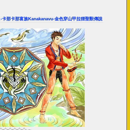
ス-卡那卡那富族Kanakanavu-金色穿山甲拉狸聖獸傳說