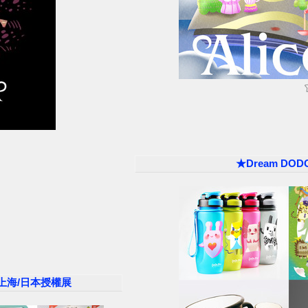
★Dream D
港/上海/日本授權展