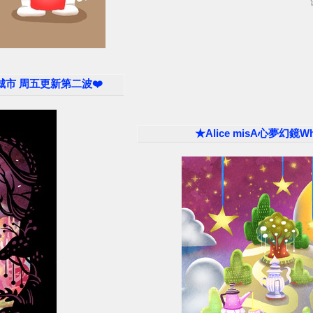
餐桌白城市 周五更新第二波❤️
★Alice misA心夢幻鏡Wh