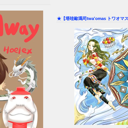
★【塔哇歐瑪司twa'omas トワオマ