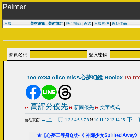
Painter
首頁
美術繪圖
|
美術設計
|
熱門標籤
|
首選
|
首頁宣傳
|
近期作品
會員名稱:
登入密碼:
hoelex34 Alice misA心夢幻鏡 Hoelex
Paint
高評分優先
新圖優先
文字模式
←上一頁
9
下一
前往頁面
1
2
3
4
5
6
7
8
10
11
12
13
14
15
★【心夢二等身Q版-《 神隱少女Spirited Awa