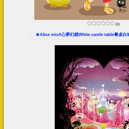
(0)
★Alice misA心夢幻鏡White castle table