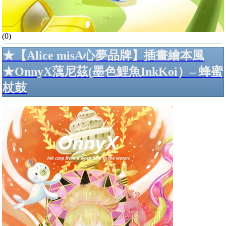
(0)
★【Alice misA心夢品牌】插畫繪本風
★OnnyX蕅尼茲(墨色鯉魚InkKoi）– 蜂蜜
杖鼓