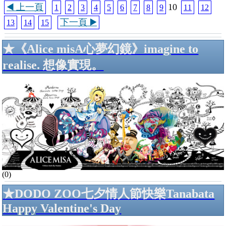
◀️ 上一頁
10
1
2
3
4
5
6
7
8
9
11
12
下一頁 ▶️
13
14
15
★《Alice misA心夢幻鏡》imagine to
realise. 想像實現。
(0)
★DODO ZOO七夕情人節快樂Tanabata
Happy Valentine's Day