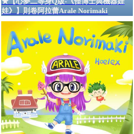
★【心夢二等身Q版-《怪博士與機器娃
娃》】則卷阿拉蕾Arale Norimaki