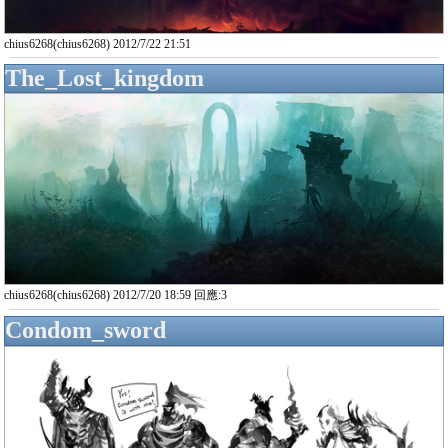
chius6268(chius6268) 2012/7/22 21:51
The_Lost_kingdom
chius6268(chius6268) 2012/7/20 18:59 回應:3
Condom_sword