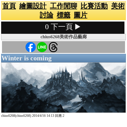
首頁
繪圖設計
工作閒聊
比賽活動
美術
討論
標籤
圖片
0
下一頁 ▶️
chius6268美術作品藝廊
Winter is coming
chius6268(chius6268) 2014/4/16 14:13 回應:2