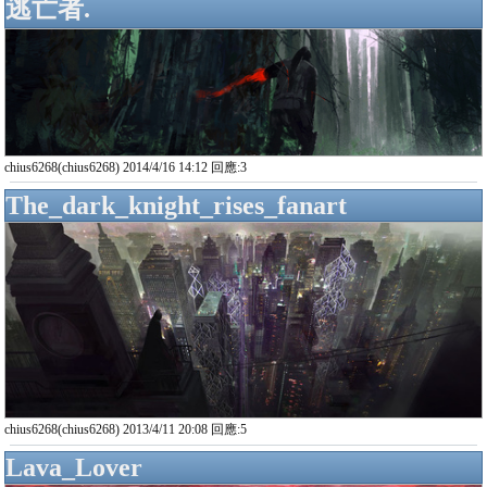
逃亡者.
chius6268(chius6268) 2014/4/16 14:12 回應:3
The_dark_knight_rises_fanart
chius6268(chius6268) 2013/4/11 20:08 回應:5
Lava_Lover