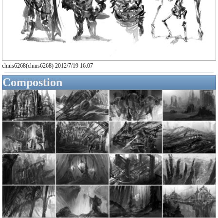
chius6268(chius6268) 2012/7/19 16:07
Compostion