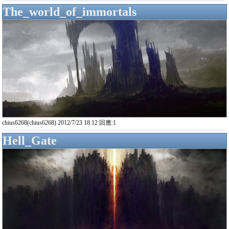
The_world_of_immortals
chius6268(chius6268) 2012/7/23 18:12 回應:1
Hell_Gate