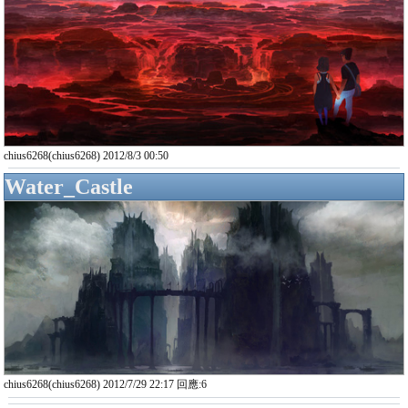
chius6268(chius6268) 2012/8/3 00:50
Water_Castle
chius6268(chius6268) 2012/7/29 22:17 回應:6