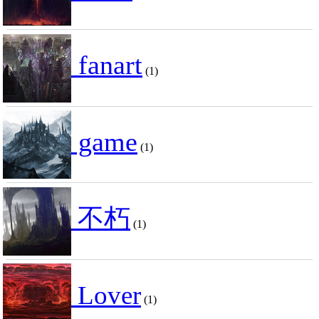
fanart
(1)
game
(1)
不朽
(1)
Lover
(1)