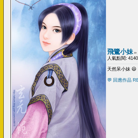
飛鷺小妹
››
人氣點閱: 4140, 
天然呆小妹 😃
💬 回應作品 R