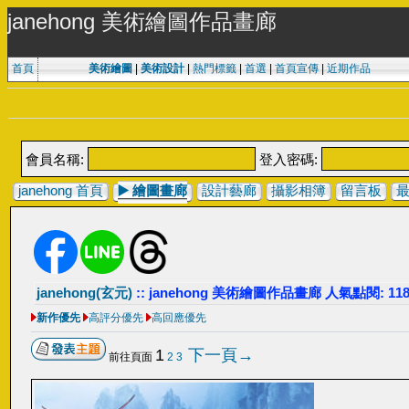
janehong 美術繪圖作品畫廊
首頁
美術繪圖
|
美術設計
|
熱門標籤
|
首選
|
首頁宣傳
|
近期作品
會員名稱:
登入密碼:
janehong 首頁
▶️
繪圖畫廊
設計藝廊
攝影相簿
留言板
janehong(玄元)
:: janehong 美術繪圖作品畫廊 人氣點閱: 118
新作優先
高評分優先
高回應優先
1
下一頁→
前往頁面
2
3