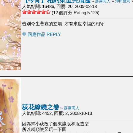
【今宵】相約來世共消遙
››
霹靂同人
››
沖田鷹司
›
人氣點閱: 16486, 回覆: 20, 2009-02-18
(12 個評分 Rating 5.125)
告別今生悲哀的立場 ‧才有來世幸福的相守
💬 回應作品 REPLY
荻花繚繞之卷
››
霹靂同人
人氣點閱: 4452, 回覆: 2, 2008-10-13
因為幫小荻改了個東瀛版和服造型
所以就順便又玩一下圖