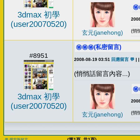
㊙
3dmax 初學
2008
(user20070520)
(悄
玄元(janehong)
㊙️㊙️㊙️(私密留言)
#8951
2008-08-19 03:51
回應留言 💬
| |
(悄悄話留言內容...)
㊙
3dmax 初學
2008
(user20070520)
(悄
玄元(janehong)
(第
1
頁, 共
1
頁)
💬 撰寫新留言