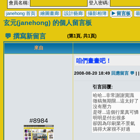
會員名稱:
登入密碼:
janehong 首頁
繪圖畫廊
設計藝廊
攝影相簿
▶️
留言板
玄元(janehong) 的個人留言板
💬 撰寫新留言
(第
1
頁, 共
1
頁)
來自
咱們畫畫吧！
2008-08-20 18:49
回應留言 💬
| |
引言回覆:
哈哈...非常謝謝賞識
徵稿無期限...這太好了
沒有壓力
是呀...這個行業真可憐
明明是付出很多
#8984
卻因為印刷業不景氣
搞得大家很不好過