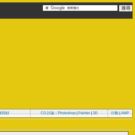
術同好
CG 討論
::
Photoshop
|
Painter
|
3D
行動
|
AMP