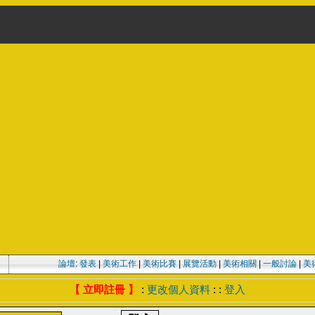
論壇
:
發表
|
美術工作
|
美術比賽
|
展覽活動
|
美術相關
|
一般討論
|
美
【 立即註冊 】
:
更改個人資料
: :
登入