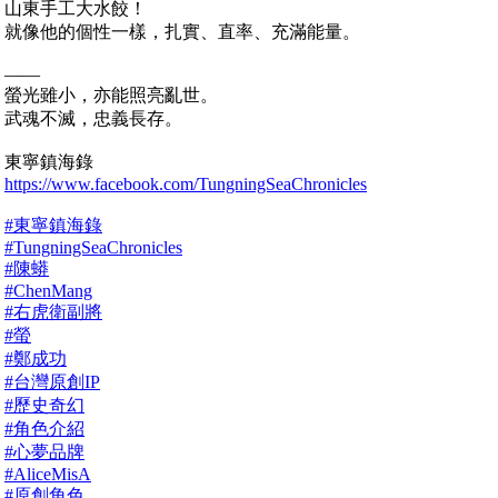
山東手工大水餃！
就像他的個性一樣，扎實、直率、充滿能量。
——
螢光雖小，亦能照亮亂世。
武魂不滅，忠義長存。
東寧鎮海錄
https://www.facebook.com/TungningSeaChronicles
#東寧鎮海錄
#TungningSeaChronicles
#陳蟒
#ChenMang
#右虎衛副將
#螢
#鄭成功
#台灣原創IP
#歷史奇幻
#角色介紹
#心夢品牌
#AliceMisA
#原創角色