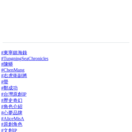
#東寧鎮海錄
#TungningSeaChronicles
#陳蟒
#ChenMang
#右虎衛副將
#螢
#鄭成功
#台灣原創IP
#歷史奇幻
#角色介紹
#心夢品牌
#AliceMisA
#原創角色
#文創IP