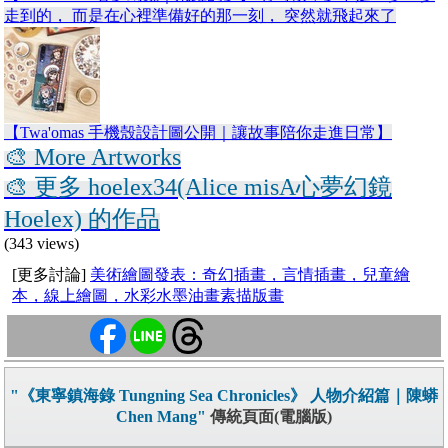
走到的， 而是在心裡準備好的那一刻， 突然就飛起來了
【Twa'omas 手機殼設計圖公開｜讓故事陪你走進日常】
🎨 More Artworks
🎨 更多 hoelex34(Alice misA心夢幻鏡
Hoelex) 的作品
(343 views)
[更多討論]
美術繪圖發表：奇幻插畫，言情插畫，兒童繪
本，線上繪圖，水彩水墨油畫素描版畫
"《東寧鎮海錄 Tungning Sea Chronicles》 人物介紹篇｜陳蟒
Chen Mang"
傳統頁面(電腦版)