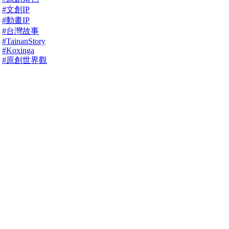
#文創IP
#動畫IP
#台灣故事
#TainanStory
#Koxinga
#原創世界觀