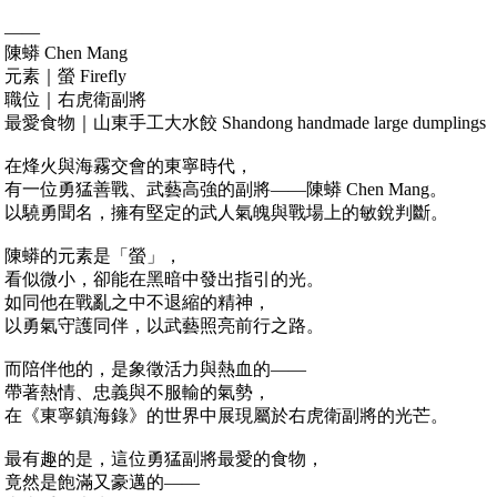
——
陳蟒 Chen Mang
元素｜螢 Firefly
職位｜右虎衛副將
最愛食物｜山東手工大水餃 Shandong handmade large dumplings
在烽火與海霧交會的東寧時代，
有一位勇猛善戰、武藝高強的副將——陳蟒 Chen Mang。
以驍勇聞名，擁有堅定的武人氣魄與戰場上的敏銳判斷。
陳蟒的元素是「螢」，
看似微小，卻能在黑暗中發出指引的光。
如同他在戰亂之中不退縮的精神，
以勇氣守護同伴，以武藝照亮前行之路。
而陪伴他的，是象徵活力與熱血的——
帶著熱情、忠義與不服輸的氣勢，
在《東寧鎮海錄》的世界中展現屬於右虎衛副將的光芒。
最有趣的是，這位勇猛副將最愛的食物，
竟然是飽滿又豪邁的——