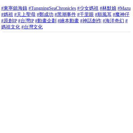
#東寧鎮海錄
#TungningSeaChronicles
#少女媽祖
#林默娘
#Mazu
#媽祖
#天上聖母
#鄭成功
#黑潮事件
#千里眼
#順風耳
#魔神仔
#原創IP
#台灣IP
#動畫企劃
#繪本動畫
#神話創作
#海洋奇幻
#
媽祖文化
#台灣文化