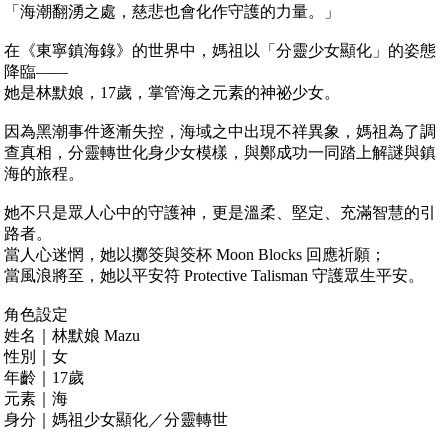
「海潮翻湧之處，慈悲也會化作守護的力量。」
在《東寧鎮海錄》的世界中，媽祖以「分靈少女顯化」的姿態
降臨——
她是林默娘，17歲，掌管海之元素的神祕少女。
因為黑潮事件逐漸失控，海域之中出現不祥異象，媽祖為了調
查真相，分靈轉世化身少女模樣，與鄭成功一同踏上解謎與鎮
海的旅程。
她不只是眾人心中的守護神，更是溫柔、堅定、充滿智慧的引
路者。
當人心迷惘，她以擲筊與筊杯 Moon Blocks 回應祈願；
當風浪將至，她以平安符 Protective Talisman 守護眾生平安。
角色設定
姓名｜林默娘 Mazu
性別｜女
年齡｜17歲
元素｜海
身分｜媽祖少女顯化／分靈轉世