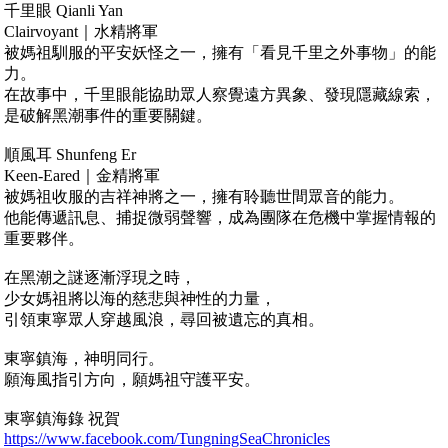
千里眼 Qianli Yan
Clairvoyant｜水精將軍
被媽祖馴服的平安妖怪之一，擁有「看見千里之外事物」的能
力。
在故事中，千里眼能協助眾人察覺遠方異象、發現隱藏線索，
是破解黑潮事件的重要關鍵。
順風耳 Shunfeng Er
Keen-Eared｜金精將軍
被媽祖收服的吉祥神將之一，擁有聆聽世間眾音的能力。
他能傳遞訊息、捕捉微弱聲響，成為團隊在危機中掌握情報的
重要夥伴。
在黑潮之謎逐漸浮現之時，
少女媽祖將以海的慈悲與神性的力量，
引領東寧眾人穿越風浪，尋回被遺忘的真相。
東寧鎮海，神明同行。
願海風指引方向，願媽祖守護平安。
東寧鎮海錄 祝賀
https://www.facebook.com/TungningSeaChronicles