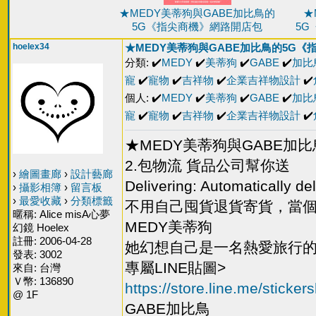
★MEDY美蒂狗與GABE加比鳥的
★
5G《指尖商機》網路開店包
5G
hoelex34
★MEDY美蒂狗與GABE加比鳥的5G
分類: ✔️
MEDY
✔️
美蒂狗
✔️
GABE
✔️
加比
寵
✔️
寵物
✔️
吉祥物
✔️
企業吉祥物設計
✔️
個人: ✔️
MEDY
✔️
美蒂狗
✔️
GABE
✔️
加比
寵
✔️
寵物
✔️
吉祥物
✔️
企業吉祥物設計
✔️
★MEDY美蒂狗與GABE加
2.包物流 貨品公司幫你送
›
繪圖畫廊
›
設計藝廊
Delivering: Automatically
›
攝影相簿
›
留言板
›
最愛收藏
›
分類標籤
不用自己囤貨退貨寄貨，當
暱稱: Alice misA心夢
MEDY美蒂狗
幻鏡 Hoelex
註冊: 2006-04-28
她幻想自己是一名熱愛旅行
發表: 3002
專屬LINE貼圖>
來自: 台灣
Ｖ幣: 136890
https://store.line.me/stick
@ 1F
GABE加比鳥