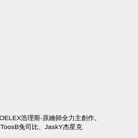
鏡】HOELEX浩理斯-原繪師全力主創作。
oosB兔司比、JaskY杰星克