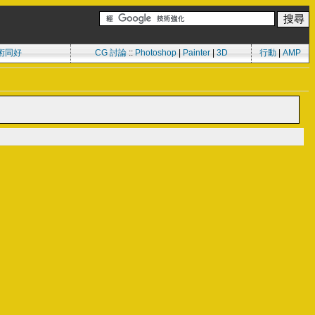
術同好
CG 討論
::
Photoshop
|
Painter
|
3D
行動
|
AMP