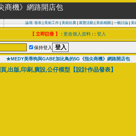
指尖商機》網路開店包
論壇
:
發表
|
美術工作
|
美術比賽
|
展覽活動
|
美術相關
|
一般討論
|
美
【 立即註冊 】
:
更改個人資料
: :
登入
保持登入
★MEDY美蒂狗與GABE加比鳥的5G《指尖商機》網路開店包
網頁,出版,印刷,廣設,公仔模型【設計作品發表】