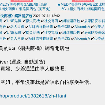
MEDY美蒂狗與GABE加比鳥的
★MEDY美蒂狗與GABE加比
《指尖商機》網路開店包 (美蒂狗)
5G《指尖商機》網路開店包
《指尖商機》網路開店包
2021-07-14 12:42
鳥
✔️
LINE貼圖
✔️
指尖商機
✔️
社交電商
✔️
網路開店包
✔️
居家防疫學
角色
✔️
名人肖像
✔️
品牌吉祥物繪畫
✔️
角色CIS
✔️
AlicemisA
✔️
心夢品
鳥
✔️
LINE貼圖
✔️
指尖商機
✔️
社交電商
✔️
網路開店包
✔️
居家防疫學
角色
✔️
名人肖像
✔️
品牌吉祥物繪畫
✔️
角色CIS
✔️
AlicemisA
✔️
心夢品
比鳥的5G《指尖商機》網路開店包
 deliver (運送: 自動送貨)
個貴婦、少爺通通由專人服務喔。
的空姐，平常沒事就是愛唱歌自拍享受生活。
ershop/product/1382618/zh-Hant