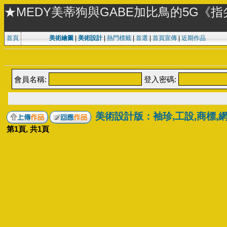
★MEDY美蒂狗與GABE加比鳥的5G《
首頁
美術繪圖
|
美術設計
|
熱門標籤
|
首選
|
首頁宣傳
|
近期作品
會員名稱:
登入密碼:
美術設計版：袖珍,工設,商標,
第
1
頁, 共
1
頁