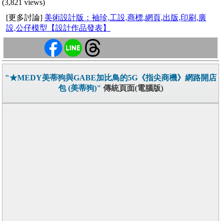
(3,821 views)
[更多討論]
美術設計版：袖珍,工設,商標,網頁,出版,印刷,廣
設,公仔模型【設計作品發表】
"★MEDY美蒂狗與GABE加比鳥的5G《指尖商機》網路開店
包 (美蒂狗)"
傳統頁面(電腦版)