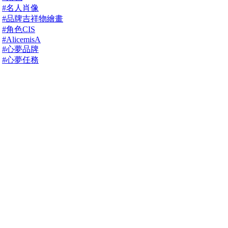
#名人肖像
#品牌吉祥物繪畫
#角色CIS
#AlicemisA
#心夢品牌
#心夢任務