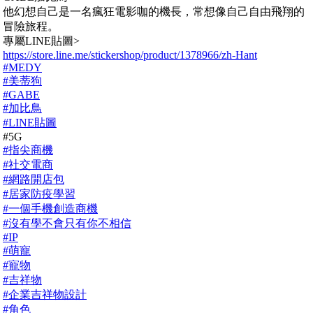
他幻想自己是一名瘋狂電影咖的機長，常想像自己自由飛翔的
冒險旅程。
專屬LINE貼圖>
https://store.line.me/stickershop/product/1378966/zh-Hant
#MEDY
#美蒂狗
#GABE
#加比鳥
#LINE貼圖
#5G
#指尖商機
#社交電商
#網路開店包
#居家防疫學習
#一個手機創造商機
#沒有學不會只有你不相信
#IP
#萌寵
#寵物
#吉祥物
#企業吉祥物設計
#角色