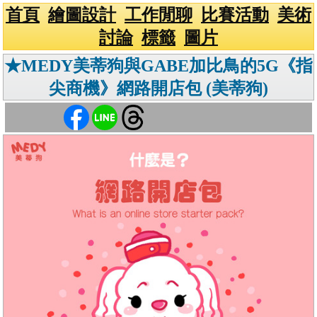
首頁
繪圖設計
工作閒聊
比賽活動
美術
討論
標籤
圖片
★MEDY美蒂狗與GABE加比鳥的5G《指
尖商機》網路開店包 (美蒂狗)