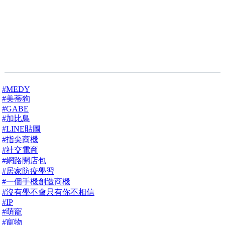
#MEDY
#美蒂狗
#GABE
#加比鳥
#LINE貼圖
#指尖商機
#社交電商
#網路開店包
#居家防疫學習
#一個手機創造商機
#沒有學不會只有你不相信
#IP
#萌寵
#寵物