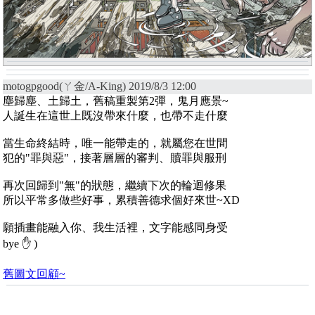
motogpgood(ㄚ金/A-King) 2019/8/3 12:00
塵歸塵、土歸土，舊稿重製第2彈，鬼月應景~
人誕生在這世上既沒帶來什麼，也帶不走什麼
當生命終結時，唯一能帶走的，就屬您在世間
犯的"罪與惡"，接著層層的審判、贖罪與服刑
再次回歸到"無"的狀態，繼續下次的輪迴修果
所以平常多做些好事，累積善德求個好來世~XD
願插畫能融入你、我生活裡，文字能感同身受
bye ✋ )
舊圖文回顧~