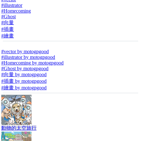
#illustrator
#Homecoming
#Ghost
#向量
#插畫
#繪畫
#vector by motogpgood
#illustrator by motogpgood
#Homecoming by motogpgood
#Ghost by motogpgood
#向量 by motogpgood
#插畫 by motogpgood
#繪畫 by motogpgood
動物的太空旅行