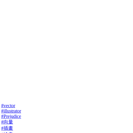
#vector
#illustrator
#Prejudice
#向量
#插畫