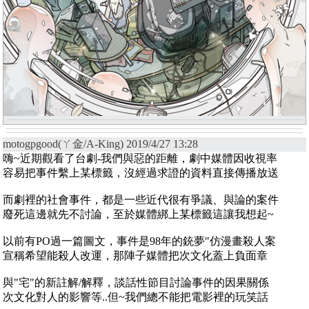
motogpgood(ㄚ金/A-King) 2019/4/27 13:28
嗨~近期觀看了台劇-我們與惡的距離，劇中媒體因收視率
容易把事件繫上某標籤，沒經過求證的資料直接傳播放送
而劇裡的社會事件，都是一些近代很有爭議、與論的案件
廢死這邊就先不討論，至於媒體綁上某標籤這讓我想起~
以前有PO過一篇圖文，事件是98年的銃夢"仿漫畫殺人案
宣稱希望能殺人改運，那陣子媒體把次文化蓋上負面章
與"宅"的新註解/解釋，談話性節目討論事件的因果關係
次文化對人的影響等..但~我們總不能把電影裡的玩笑話