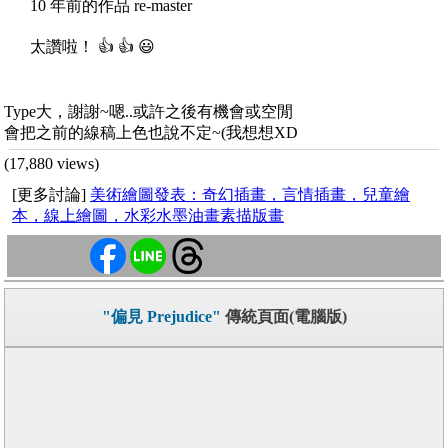
10 年前的作品 re-master
太讚啦！ 👍 👍 😃
Type大，謝謝~嗯..或許之後有機會或空閒
會把之前的線稿上色也說不定~(我想想XD
(17,880 views)
[更多討論]
美術繪圖發表：奇幻插畫，言情插畫，兒童繪
本，線上繪圖，水彩水墨油畫素描版畫
"偏見 Prejudice"
傳統頁面(電腦版)