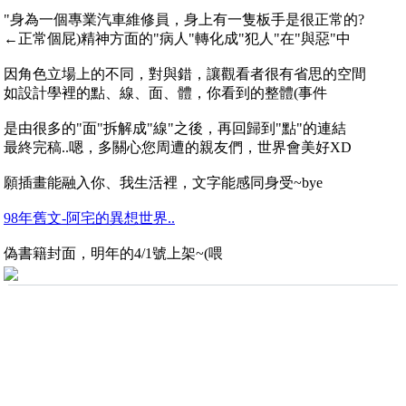
"身為一個專業汽車維修員，身上有一隻板手是很正常的?
←正常個屁)精神方面的"病人"轉化成"犯人"在"與惡"中
因角色立場上的不同，對與錯，讓觀看者很有省思的空間
如設計學裡的點、線、面、體，你看到的整體(事件
是由很多的"面"拆解成"線"之後，再回歸到"點"的連結
最終完稿..嗯，多關心您周遭的親友們，世界會美好XD
願插畫能融入你、我生活裡，文字能感同身受~bye
98年舊文-阿宅的異想世界..
偽書籍封面，明年的4/1號上架~(喂