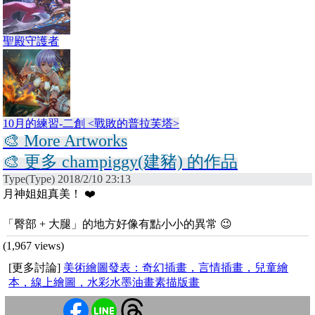
聖殿守護者
10月的練習-二創 <戰敗的普拉芙塔>
🎨 More Artworks
🎨 更多 champiggy(建豬) 的作品
Type(Type) 2018/2/10 23:13
月神姐姐真美！ ❤️
「臀部 + 大腿」的地方好像有點小小的異常 😉
(1,967 views)
[更多討論]
美術繪圖發表：奇幻插畫，言情插畫，兒童繪
本，線上繪圖，水彩水墨油畫素描版畫