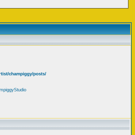
rtist/champiggy/posts/
mpiggyStudio