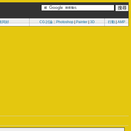
術同好
CG 討論
::
Photoshop
|
Painter
|
3D
行動
|
AMP