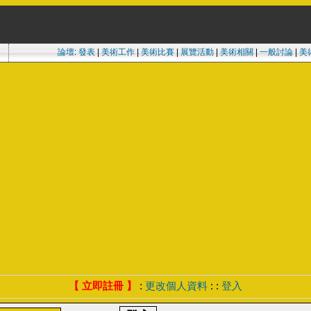
論壇
:
發表
|
美術工作
|
美術比賽
|
展覽活動
|
美術相關
|
一般討論
|
美
【 立即註冊 】
:
更改個人資料
: :
登入