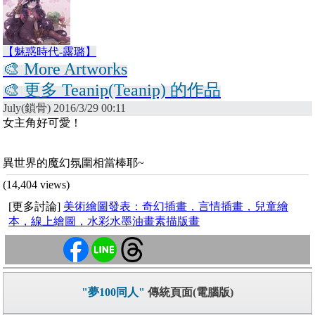
【魅惑時代-露璐】
🎨 More Artworks
🎨 更多 Teanip(Teanip) 的作品
July(鎖骨) 2016/3/29 00:11
女主角好可愛！
異世界的魔幻氛圍相當棒耶~
(14,404 views)
[更多討論]
美術繪圖發表：奇幻插畫，言情插畫，兒童繪
本，線上繪圖，水彩水墨油畫素描版畫
"夢100同人"
傳統頁面(電腦版)