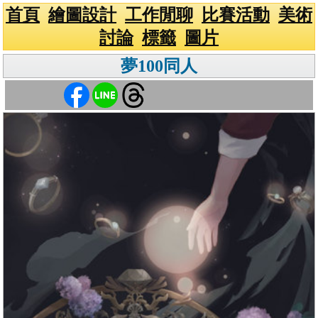
首頁
繪圖設計
工作閒聊
比賽活動
美術
討論
標籤
圖片
夢100同人