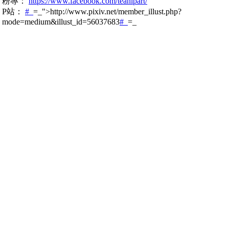
粉專：
https://www.facebook.com/teanipart/
P站：
#_
=_">http://www.pixiv.net/member_illust.php?
mode=medium&illust_id=56037683
#_
=_