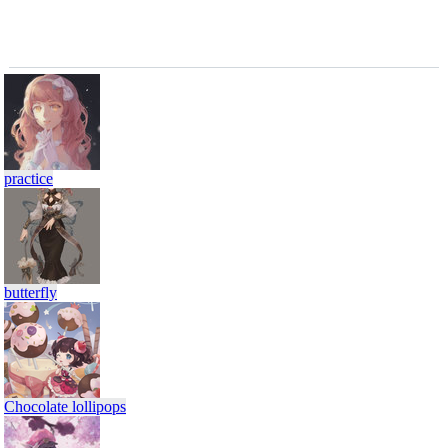
practice
butterfly
Chocolate lollipops