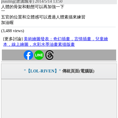
piauling(滄瀳飄零) 2014/5/14 13:50
人體的骨架和動態可以再加強一下
ˊˇˋ
五官的位置和立體感可以透過人體素描來練習
加油喔
(3,488 views)
[更多討論]
美術繪圖發表：奇幻插畫，言情插畫，兒童繪
本，線上繪圖，水彩水墨油畫素描版畫
"【LOL-RIVEN】"
傳統頁面(電腦版)