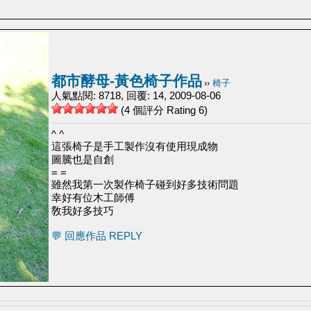
都市酵母-黃色椅子作品
››
椅子
人氣點閱: 8718, 回覆: 14, 2009-08-06
(4 個評分 Rating 6)
^ ^
這張椅子是手工製作沒有使用現成物
圖騰也是自創
= =
雖然我第一次製作椅子碰到好多技術問題
幸好有位木工師傅
敎我好多技巧
💬 回應作品 REPLY