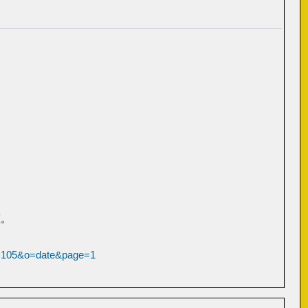
蓋。
id=105&o=date&page=1