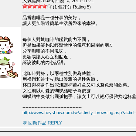
人氣點閱: 5096, 回覆: 0, 2011-11-21
(1 個評分 Rating 5)
品嘗咖啡是一種分享的美好，
讓人更加貼近簡單生活所帶來的幸福。
每個人對於咖啡的鑑賞能力不同，
但是如果能夠以輕鬆愉悅的氣氛和周圍的朋友
分享咖啡的不同滋味，
更容易讓人心互相貼近，
訴說彼此的內心話語。
此咖啡對杯，以兩種性別做為載體，
用禮帽和紳士杖點出優雅的男性象徵，
杯口與杯身作出深淺讓杯蓋好拿又可以避免潑濺飲料。
女性則以可愛的蝴蝶結帽子為依據，
蝴蝶結中央做出圓弧把手，讓女士可以輕巧優雅拎起杯
---------------------------------------
http://www.heyshow.com.tw/activity_browsing.asp?act
💬 回應作品 REPLY