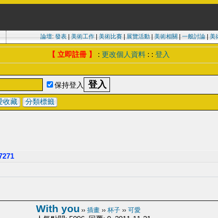
論壇
:
發表
|
美術工作
|
美術比賽
|
展覽活動
|
美術相關
|
一般討論
|
美
【 立即註冊 】
:
更改個人資料
: :
登入
保持登入
愛收藏
分類標籤
271
With you
››
插畫
››
杯子
››
可愛