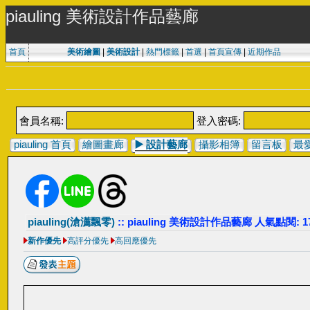
piauling 美術設計作品藝廊
首頁
美術繪圖
|
美術設計
|
熱門標籤
|
首選
|
首頁宣傳
|
近期作品
會員名稱:
登入密碼:
piauling 首頁
繪圖畫廊
▶️
設計藝廊
攝影相簿
留言板
最
piauling(滄瀳飄零)
:: piauling 美術設計作品藝廊 人氣點閱: 17
新作優先
高評分優先
高回應優先